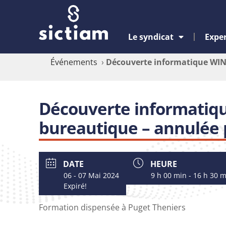
Le syndicat
Exper
Événements
›
Découverte informatique WIN
Découverte informati
bureautique – annulée 
DATE
HEURE
06 - 07 Mai 2024
9 h 00 min - 16 h 30 
Expiré!
Formation dispensée à Puget Theniers