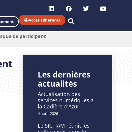
Accès adhérents
tement
que de participant
ent
Les dernières
actualités
Actualisation des
services numériques à
la Cadière-d’Azur
4 août 2026
Le SICTIAM réunit les
collectivités pour le