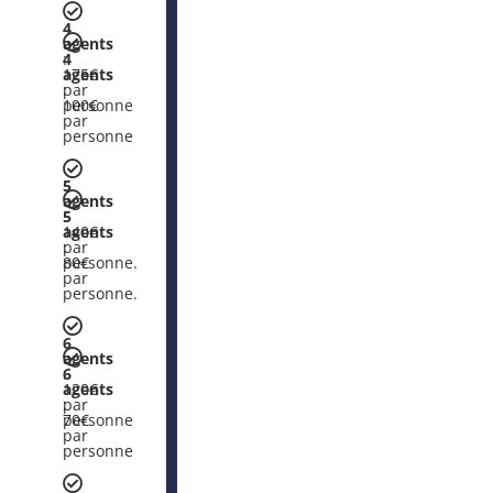
4
agents
:
4
175€
agents
par
:
personne
100€
par
personne
5
agents
:
5
140€
agents
par
:
personne.
80€
par
personne.
6
agents
:
6
120€
agents
par
:
personne
70€
par
personne