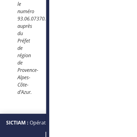
le
numéro
93.06.07370.06
auprès
du
Préfet
de
région
de
Provence-
Alpes-
Côte-
d’Azur.
SICTIAM :
Opérateur public de services numériques et
énergétiques