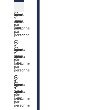
1
agent
:
1
700€
agent
par
:
personne
400€
par
personne
2
agents
:
2
350€
agents
par
:
personne
175€
par
personne
3
agents
:
3
240€
agents
par
:
personne
140€
par
personne