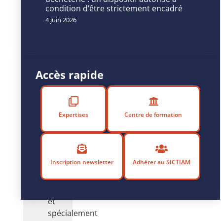
de
condition d’être strictement encadré
nouvelles
4 juin 2026
compétences
Découvrez
les
avantages
Accès rapide
de
l’offre
de
formation
Expertises
Centre de formation
groupée
,
une
offre
adaptée
Inscription newsletter
Adhérer au SICTIAM
aux
besoins
communs
et
spécialement