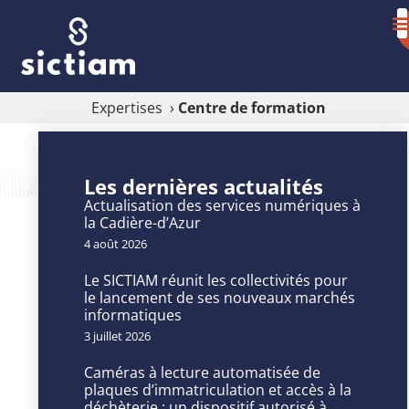
Expertises
›
Centre de formation
Centre
Les dernières actualités
de
Actualisation des services numériques à
formation
la Cadière-d’Azur
4 août 2026
Le SICTIAM réunit les collectivités pour
le lancement de ses nouveaux marchés
informatiques
Et
3 juillet 2026
si
vous
Caméras à lecture automatisée de
plaques d’immatriculation et accès à la
obteniez
déchèterie : un dispositif autorisé à