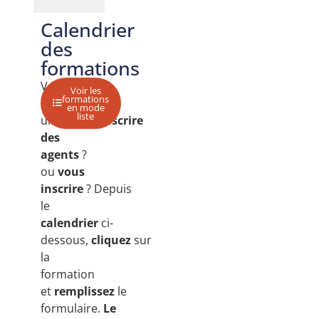
Calendrier
des
formations
Vous
Voir les
formations
souhaitez
en mode
liste
un
devis
?
inscrire
des
agents
?
ou
vous
inscrire
?
Depuis
le
calendrier
ci-
dessous,
cliquez
sur
la
formation
et
remplissez
le
formulaire.
Le