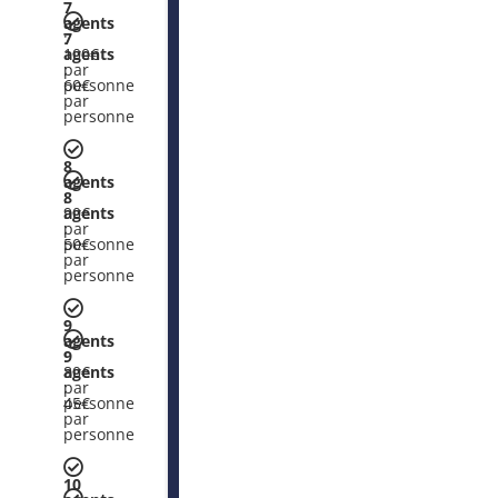
7
agents
:
7
100€
agents
par
:
personne
60€
par
personne
8
agents
:
8
90€
agents
par
:
personne
50€
par
personne
9
agents
:
9
80€
agents
par
:
personne
45€
par
personne
10