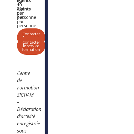
agents
:
10
70€
agents
par
:
personne
40€
par
personne
Contacter
le service
formation
Contacter
le service
formation
Centre
de
Formation
SICTIAM
–
Déclaration
d’activité
enregistrée
sous