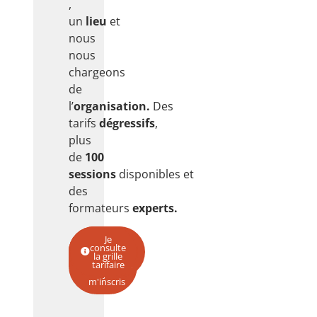
,
un
lieu
et
nous
nous
chargeons
de
l’
organisation.
Des
tarifs
dégressifs
,
plus
de
100
sessions
disponibles
et
des
formateurs
experts.
Je
Je
Je
Je
consulte
découvre
choisis
contacte
le service
la grille
une
le
catalogue
formation
tarifaire
date et
je
m'inscris