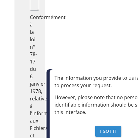
Conformément
à
la
loi
n°
78-
17
du
6
The information you provide to us is
janvier
to process your request
.
1978,
However, please note that no perso
relative
identifiable information should be 
à
this interface
.
l'Informatique,
aux
Fichiers
I GOT IT
et