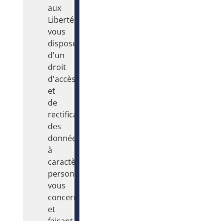
aux
Libertés,
vous
disposez
d'un
droit
d'accès
et
de
rectification
des
données
à
caractère
personnel
vous
concernant
et