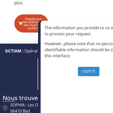
plus.
Plateforme
dématérialisée
des marchés
The information you provide to us is
publics
to process your request
.
However, please note that no perso
identifiable information should be 
SICTIAM :
Opérateur public de services numériques et
this interface
.
énergétiques
I GOT IT
Nous trouver
SOPHIA : Les Oréades, 125 rue des Amandiers,
06410 Biot