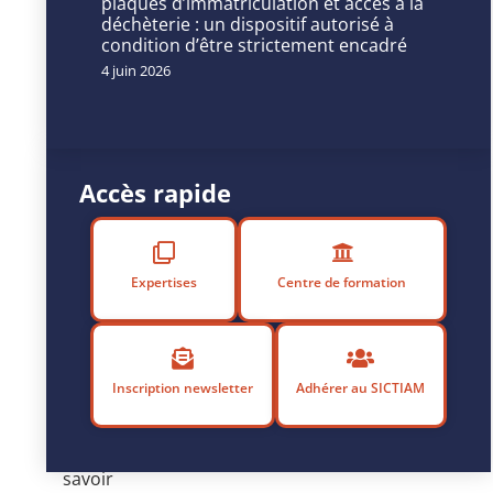
des
plaques d’immatriculation et accès à la
déchèterie : un dispositif autorisé à
Marchés
condition d’être strictement encadré
en
4 juin 2026
cours
ou
effectuez
une
recherche
Accès rapide
en
ligne
sur
Expertises
Centre de formation
la
plateforme
dédiée
Marchés
Inscription newsletter
Adhérer au SICTIAM
Sécurisés
pour
en
savoir