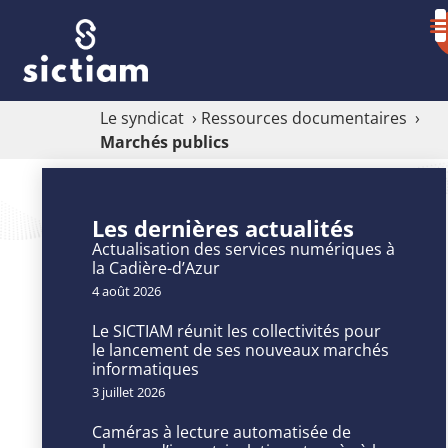
Le syndicat
›
Ressources documentaires
›
Marchés publics
Marchés
Les dernières actualités
publics
Actualisation des services numériques à
la Cadière-d’Azur
4 août 2026
Accédez
ci-
Le SICTIAM réunit les collectivités pour
le lancement de ses nouveaux marchés
dessous
informatiques
à
3 juillet 2026
la
liste
Caméras à lecture automatisée de