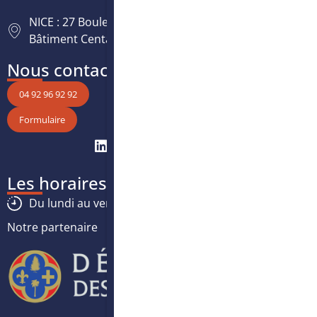
NICE : 27 Boulevard Paul Montel Nice Leader -
Bâtiment Centaure, 06200 Nice
Nous contacter
04 92 96 92 92
Formulaire
Les horaires
Du lundi au vendredi :
8h30
-
12h30
/
13h30
-
17h
Notre partenaire