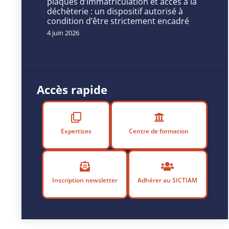
du
plaques d’immatriculation et accès à la
déchèterie : un dispositif autorisé à
SICTIAM
condition d’être strictement encadré
ou
4 juin 2026
télécharger
le
fichier
PDF
ci-
Accès rapide
dessous.
Expertises
Centre de formation
Inscription newsletter
Adhérer au SICTIAM