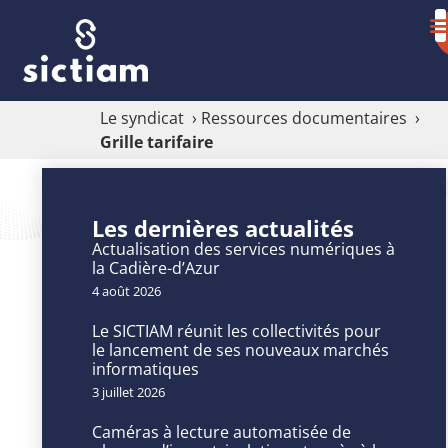
Le syndicat
›
Ressources documentaires
›
Grille tarifaire
Grille
Les dernières actualités
tarifaire
Actualisation des services numériques à
la Cadière-d’Azur
4 août 2026
Consultez
en
Le SICTIAM réunit les collectivités pour
le lancement de ses nouveaux marchés
ligne
informatiques
la
3 juillet 2026
grille
tarifaire
Caméras à lecture automatisée de