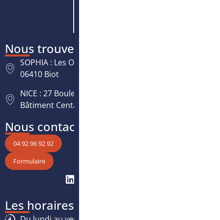
Nous trouver
SOPHIA : Les Oréades, 125 rue des Amandiers,
06410 Biot
NICE : 27 Boulevard Paul Montel Nice Leader -
Bâtiment Centaure, 06200 Nice
Nous contacter
04 92 96 92 92
Formulaire
Les horaires
Du lundi au vendredi :
8h30
-
12h30
/
13h30
-
17h