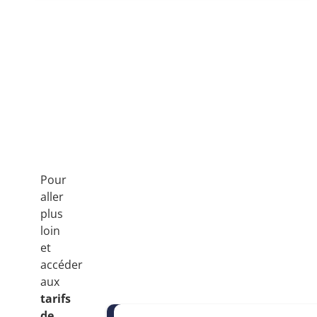
Pour
aller
plus
loin
et
accéder
aux
tarifs
de