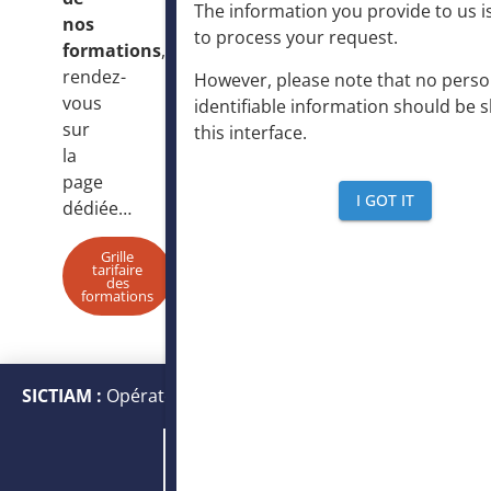
The information you provide to us is
nos
to process your request
.
formations
,
rendez-
However, please note that no perso
vous
identifiable information should be 
sur
this interface
.
la
page
I GOT IT
dédiée…
Grille
tarifaire
des
formations
SICTIAM :
Opérateur public de services numériques et
énergétiques