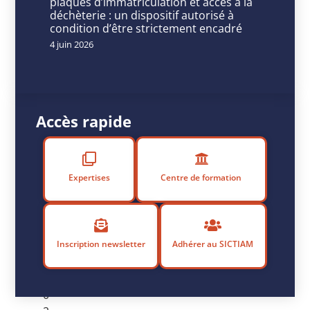
le
plaques d’immatriculation et accès à la
déchèterie : un dispositif autorisé à
SICTIAM
condition d’être strictement encadré
4 juin 2026
P
u
b
Accès rapide
li
é
l
e
Expertises
Centre de formation
9
a
o
û
Inscription newsletter
Adhérer au SICTIAM
t
2
0