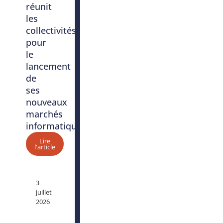
réunit
les
collectivités
pour
le
lancement
de
ses
nouveaux
marchés
informatiques
Lire
l'article
3
juillet
2026