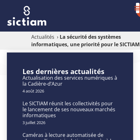
Actualités
›
La sécurité des systèmes
informatiques, une priorité pour le SICTIAM
La
sécurité
Les dernières actualités
des
Actualisation des services numériques à
la Cadière-d’Azur
systèmes
4 août 2026
informatiques,
Le SICTIAM réunit les collectivités pour
une
le lancement de ses nouveaux marchés
informatiques
priorité
3 juillet 2026
pour
Caméras à lecture automatisée de