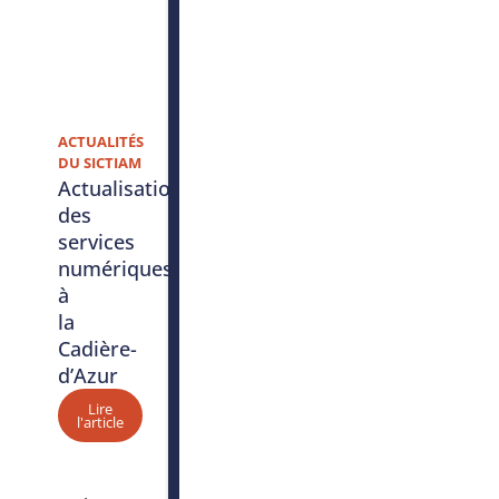
ACTUALITÉS
DU SICTIAM
Actualisation
des
services
numériques
à
la
Cadière-
d’Azur
Lire
l'article