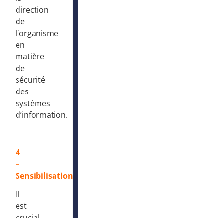
direction
de
l’organisme
en
matière
de
sécurité
des
systèmes
d’information.
4
–
Sensibilisation​
Il
est
crucial