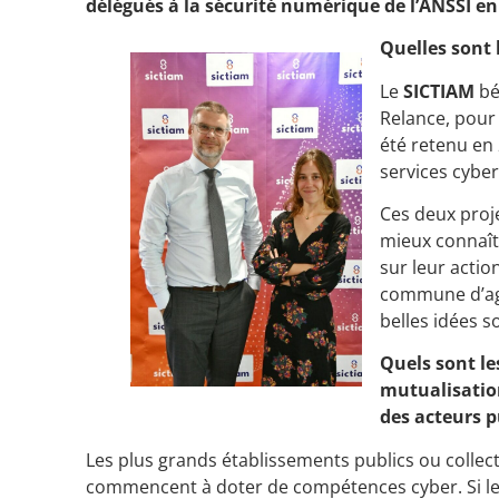
délégués à la sécurité numérique de l’ANSSI e
Quelles sont l
Le
SICTIAM
bé
Relance, pour
été retenu en 
services cyber
Ces deux proje
mieux connaît
sur leur actio
commune d’agi
belles idées s
Quels sont le
mutualisatio
des acteurs p
Les plus grands établissements publics ou collect
commencent à doter de compétences cyber. Si le p