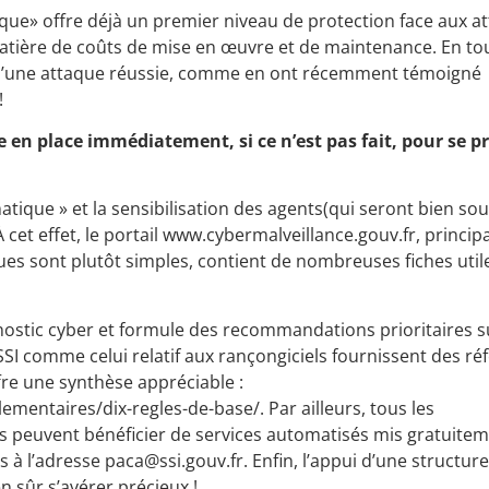
ique» offre déjà un premier niveau de protection face aux a
matière de coûts de mise en œuvre et de maintenance. En to
 d’une attaque réussie, comme en ont récemment témoigné
!
re en place immédiatement, si ce n’est pas fait, pour se 
atique » et la sensibilisation des agents(qui seront bien so
 cet effet, le portail www.cybermalveillance.gouv.fr, princi
ues sont plutôt simples, contient de nombreuses fiches util
ostic cyber et formule des recommandations prioritaires s
SSI comme celui relatif aux rançongiciels fournissent des réf
fre une synthèse appréciable :
ementaires/dix-regles-de-base/. Par ailleurs, tous les
ales peuvent bénéficier de services automatisés mis gratuite
s à l’adresse paca@ssi.gouv.fr. Enfin, l’appui d’une structur
 sûr s’avérer précieux !