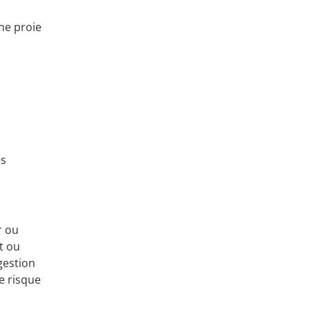
une proie
es
r ou
t ou
 gestion
le risque