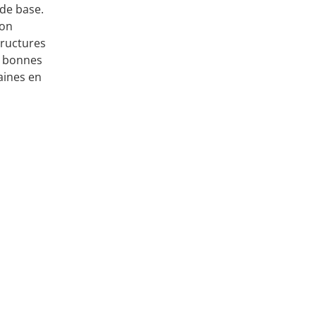
 de base.
’on
tructures
e bonnes
aines en