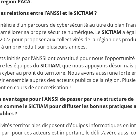
n région PACA.
es relations entre l’ANSSI et le SICTIAM ?
néficie d’un parcours de cybersécurité au titre du plan Fra
 améliorer sa propre sécurité numérique. Le
SICTIAM
a éga
2022 pour proposer aux collectivités de la région des produ
 à un prix réduit sur plusieurs années.
ts initiés par l’ANSSI ont constitué pour nous l’opportunité
re les équipes du
SICTIAM
, que nous appuyons désormais p
n cyber au profit du territoire. Nous avons aussi une forte e
r ensemble auprès des acteurs publics de la région. Plusi
ont en cours de concrétisation !
s avantages pour l’ANSSI de passer par une structure de
n comme le SICTIAM pour diffuser les bonnes pratiques 
ublics ?
ivités territoriales disposent d’équipes informatiques en int
ari pour ces acteurs est important, le défi s’avère aussi 