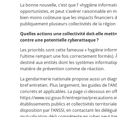
La bonne nouvelle, c’est que l’ «hygiène informat
opportunistes, et peut s’avérer raisonnable en 
bien moins coûteuse que les impacts financiers
publiquement plusieurs collectivités de la région 
Quelles actions une collectivité doit-elle mett
contre une potentielle cyberattaque ?
Les priorités sont cette fameuse « hygiène inform
l’ultime rempart une fois correctement formés). À
destiné aux entités dont les systèmes informatiq
matière de prévention comme de réaction.
La gendarmerie nationale propose aussi un diagn
bref entretien. Plus largement, les guides de l’AN
concrets et applicables. La page ci-dessous en of
https://www.ssi.gouv.fr/entreprise/precautions-el
établissements publics et collectivités territori
disposition par l’ANSSI, en contactant les délégué
mutualisation déjà compétente en cyber peut bien