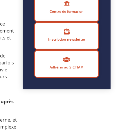
Centre de formation
nce
lement
its et
Inscription newsletter
 de
arfois
Adhérer au SICTIAM
nvie
eurs
auprès
erne, et
complexe