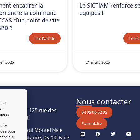
ent encadrer la
Le SICTIAM renforce s
ion entre la commune
équipes !
 CCAS d’un point de vue
GPD ?
Lire l'article
Lire l'
ril 2025
21 mars 2025
uver
Nous contacter
ct de
ant
Les Oréades, 125 rue des
04 92 96 92 92
onnées
, 06410 Biot
Formulaire
r les
 Boulevard Paul Montel Nice
kies pour
onnels ».
Bâtiment Centaure, 06200 Nice