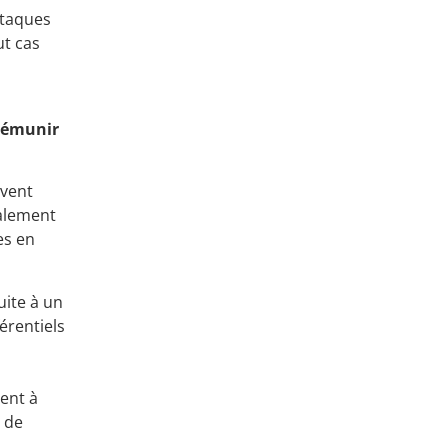
ttaques
ut cas
prémunir
uvent
palement
es en
uite à un
érentiels
ment à
e de