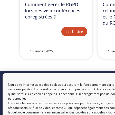
Comment gérer le RGPD
Comm
lors des visioconférences
relat
enregistrées ?
et le
du R
Lire l'article
14 janvier 2026
10 av
Nous tro
SICTIAM :
Opérateur public
Notre site Internet utilise des cookies qui assurent le fonctionnement corre
de services numériques et
certaines parties du site web et la prise en compte de vos préférences en t
SOPHIA : 
énergétiques
qu’utilisateur. Ces cookies appelés "Fonctionnels" n'enregistrent pas de d
Amandiers
personnelles.
En revanche, nous utilisons des services proposés par des tiers (partage su
NICE : 27
réseaux sociaux, flux de vidéo, captcha,...) qui déposent également des coo
lequel votre consentement est nécessaire. Ces cookies sont appelés « Opti
Leader - 