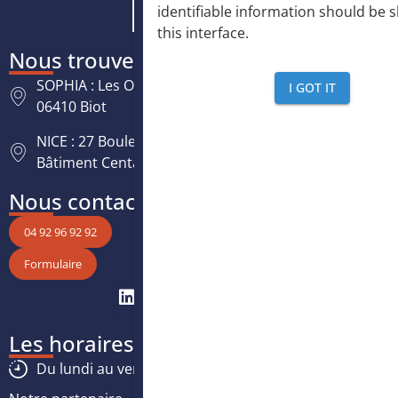
identifiable information should be 
this interface
.
Nous trouver
SOPHIA : Les Oréades, 125 rue des Amandiers,
I GOT IT
06410 Biot
NICE : 27 Boulevard Paul Montel Nice Leader -
Bâtiment Centaure, 06200 Nice
Nous contacter
04 92 96 92 92
Formulaire
Les horaires
Du lundi au vendredi :
8h30
-
12h30
/
13h30
-
17h