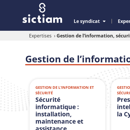
Le syndicat
Exper
Expertises
›
Gestion de l’information, sécuri
Gestion de l’informati
GESTION DE L'INFORMATION ET
GESTIO
SÉCURITÉ
SÉCURI
Sécurité
Pres
informatique :
inte
installation,
la C
maintenance et
assistance