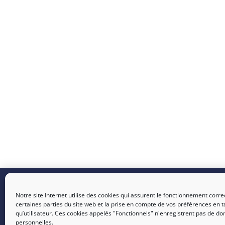
Nous tro
SICTIAM :
Opérateur public
Notre site Internet utilise des cookies qui assurent le fonctionnement corre
de services numériques et
certaines parties du site web et la prise en compte de vos préférences en t
SOPHIA : 
énergétiques
qu’utilisateur. Ces cookies appelés "Fonctionnels" n'enregistrent pas de d
Amandiers
personnelles.