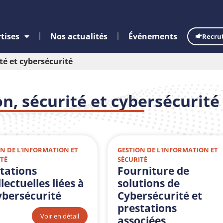
tises
Nos actualités
Événements
Recru
té et cybersécurité
on, sécurité et cybersécurité
N DE L'INFORMATION ET
GESTION DE L'INFORMATION ET
TÉ
SÉCURITÉ
tations
Fourniture de
llectuelles liées à
solutions de
ybersécurité
Cybersécurité et
prestations
Voir en détail
associées