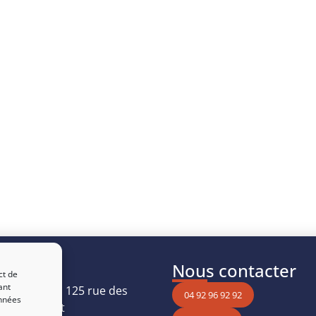
uver
Nous contacter
ct de
ant
Les Oréades, 125 rue des
04 92 96 92 92
onnées
, 06410 Biot