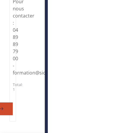
Pour
nous
contacter
:
04
89
89
79
00
-
formation@sictiam.fr
Total:
1