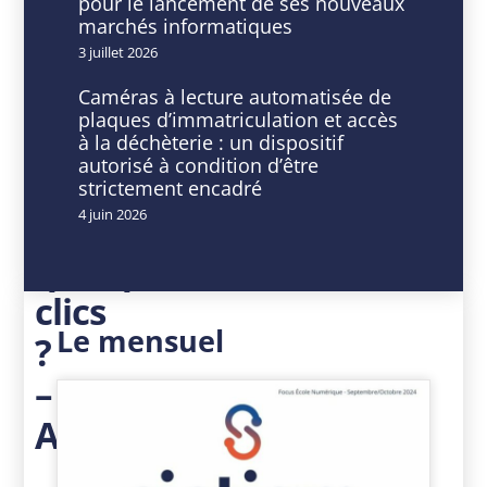
pour le lancement de ses nouveaux
Comment
marchés informatiques
constituer
3 juillet 2026
un
Caméras à lecture automatisée de
plaques d’immatriculation et accès
état
à la déchèterie : un dispositif
autorisé à condition d’être
décideur
strictement encadré
en
4 juin 2026
quelques
clics
Le mensuel
?
–
ATRH05