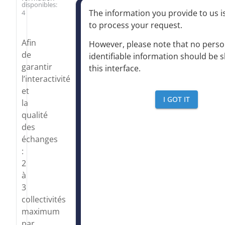
disponibles:
The information you provide to us is
4
to process your request
.
Afin
However, please note that no perso
de
identifiable information should be 
garantir
this interface
.
l’interactivité
et
I GOT IT
la
qualité
des
échanges
:
2
à
3
collectivités
maximum
par