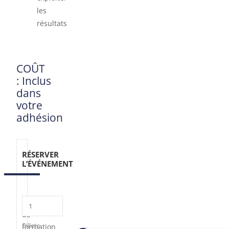
les
résultats
COÛT
: Inclus
dans
votre
adhésion
RÉSERVER
L’ÉVÉNEMENT
Atelier
de
Billets
formation