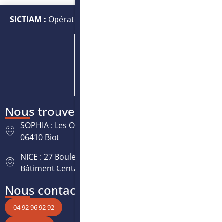
SICTIAM :
Opérateur public de services numériques et
énergétiques
Nous trouver
SOPHIA : Les Oréades, 125 rue des Amandiers,
06410 Biot
NICE : 27 Boulevard Paul Montel Nice Leader -
Bâtiment Centaure, 06200 Nice
Nous contacter
04 92 96 92 92