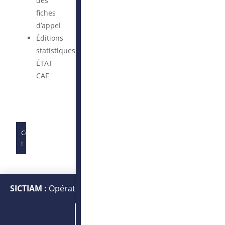
des
fiches
d’appel
Éditions
statistiques
ÉTAT
CAF
Complet
!
SICTIAM :
Opérateur public de services numériques et
énergétiques