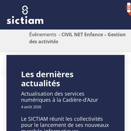
Événements
›
CIVIL NET Enfance – Gestion
des activités
CIVIL
NET
Les dernières
actualités
Enfance
–
Actualisation des services
numériques à la Cadière-d’Azur
Gestion
4 août 2026
des
Le SICTIAM réunit les collectivités
pour le lancement de ses nouveaux
activités
marchés informatiques