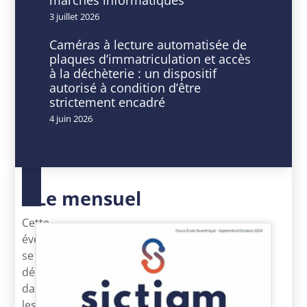
3 juillet 2026
Caméras à lecture automatisée de
plaques d’immatriculation et accès
DATE
HEURE
à la déchèterie : un dispositif
28
9
autorisé à condition d’être
Avr
h
strictement encadré
2025
00
4 juin 2026
Expiré!
min
-
16
h
30
Le mensuel
min
Cette
évènement
se
déroulera
dans
les