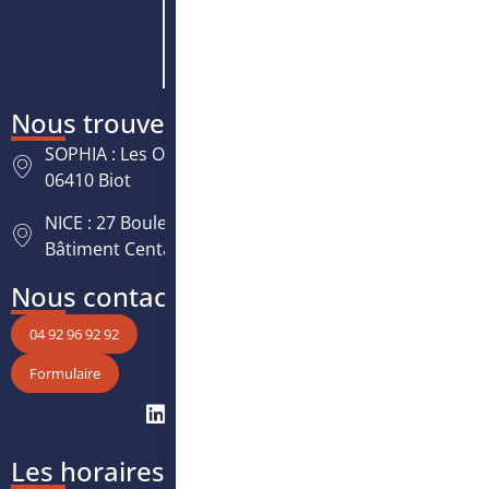
Nous trouver
SOPHIA : Les Oréades, 125 rue des Amandiers,
06410 Biot
NICE : 27 Boulevard Paul Montel Nice Leader -
Bâtiment Centaure, 06200 Nice
Nous contacter
04 92 96 92 92
Formulaire
Les horaires