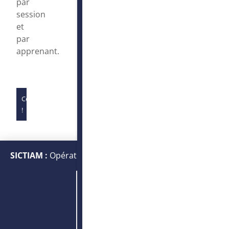
par
session
et
par
apprenant.
Complet
!
SICTIAM :
Opérateur public de services numériques et
énergétiques