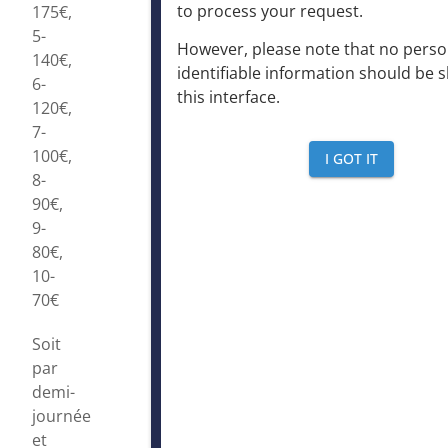
to process your request
.
175€,
5-
However, please note that no perso
140€,
identifiable information should be 
6-
this interface
.
120€,
7-
100€,
I GOT IT
8-
90€,
9-
80€,
10-
70€
Soit
par
demi-
journée
et