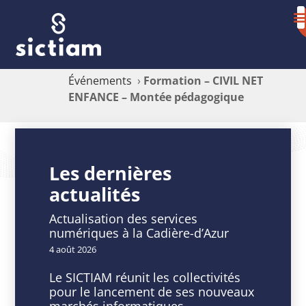
Événements
›
Formation – CIVIL NET
ENFANCE – Montée pédagogique
Formation
–
Les dernières
actualités
CIVIL
NET
Actualisation des services
numériques à la Cadière-d’Azur
ENFANCE
4 août 2026
–
Le SICTIAM réunit les collectivités
pour le lancement de ses nouveaux
Montée
marchés informatiques