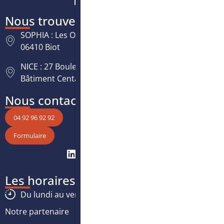
Nous trouver
SOPHIA : Les Oréades, 125 rue des Amandiers,
06410 Biot
NICE : 27 Boulevard Paul Montel Nice Leader -
Bâtiment Centaure, 06200 Nice
Nous contacter
04 92 96 92 92
Formulaire
Les horaires
Du lundi au vendredi :
8h30
-
12h30
/
13h30
-
17h
Notre partenaire