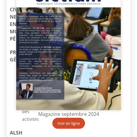
CIVIL
NET
ENFANCE
MONTÉE
PÉDAGOGIQUE
PRÉSENTATION
GÉNÉRALE
Principes
généraux
scolaire
Principes
généraux
des
Magazine septembre 2024
activités
Voir en ligne
ALSH