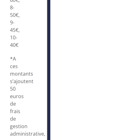
8-
50€,
9-
45€,
10-
40€
*A
ces
montants
s’ajoutent
50
euros
de
frais
de
gestion
administrative,