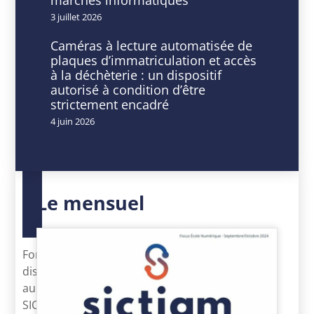
pédagogique
3 juillet 2026
Caméras à lecture automatisée de
plaques d’immatriculation et accès
à la déchèterie : un dispositif
autorisé à condition d’être
DATE
HEURE
strictement encadré
31
9
4 juin 2026
Mar
h
2026
00
Expiré!
min
-
16
h
Le mensuel
30
min
Formation
dispensée
au
SICTIAM