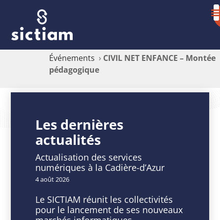
Événements
›
CIVIL NET ENFANCE – Montée
pédagogique
CIVIL
NET
Les dernières
actualités
ENFANCE
–
Actualisation des services
numériques à la Cadière-d’Azur
Montée
4 août 2026
pédagogique
Le SICTIAM réunit les collectivités
pour le lancement de ses nouveaux
marchés informatiques