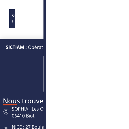
Complet
!
SICTIAM :
Opérateur public de services numériques et
énergétiques
Nous trouver
SOPHIA : Les Oréades, 125 rue des Amandiers,
06410 Biot
NICE : 27 Boulevard Paul Montel Nice Leader -