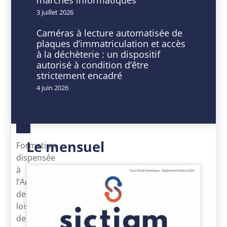
3 juillet 2026
DATE
HEURE
Caméras à lecture automatisée de
19
9
plaques d’immatriculation et accès
Avr
h
à la déchèterie : un dispositif
2024
00
autorisé à condition d’être
Expiré!
min
strictement encadré
-
4 juin 2026
16
h
30
min
Le mensuel
Formation
dispensée
à
l’Accueil
de
loisirs
de