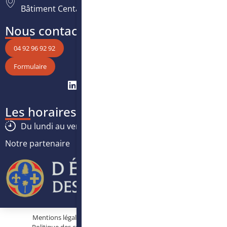
Bâtiment Centaure, 06200 Nice
Nous contacter
04 92 96 92 92
Formulaire
Les horaires
Du lundi au vendredi :
8h30
-
12h30
/
13h30
-
17h
Notre partenaire
Mentions légales
Protection des données personnelles