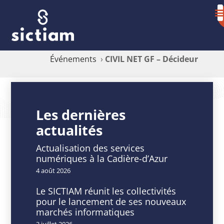
Événements
›
CIVIL NET GF – Décideur
CIVIL
NET
Les dernières
actualités
GF
–
Actualisation des services
numériques à la Cadière-d’Azur
Décideur
4 août 2026
Le SICTIAM réunit les collectivités
pour le lancement de ses nouveaux
marchés informatiques
DATE
HEURE
3 juillet 2026