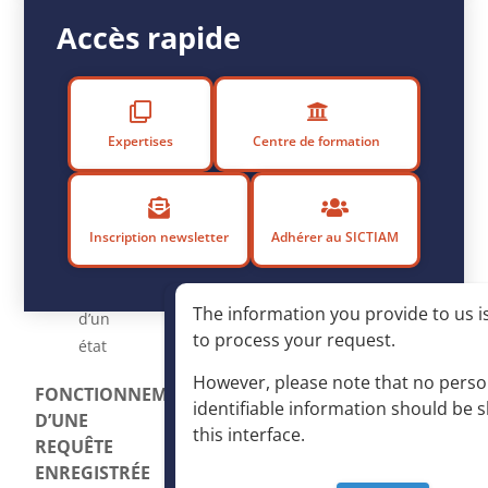
VISUALISATION
Accès rapide
MODÈLES
D’ÉDITION
REQUÊTES
Expertises
Centre de formation
Exécution,
enregistrement
avec
l’état
Inscription newsletter
Adhérer au SICTIAM
associé,
réutilisation
The information you provide to us is
d’un
to process your request
.
état
However, please note that no perso
FONCTIONNEMENT
identifiable information should be 
D’UNE
this interface
.
REQUÊTE
ENREGISTRÉE