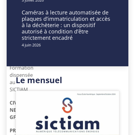
13
9
Mai
h
Caméras à lecture automatisée de
2024
00
plaques d’immatriculation et accès
Expiré!
min
à la déchèterie : un dispositif
-
autorisé à condition d’être
16
strictement encadré
h
4 juin 2026
30
min
Formation
dispensée
Le mensuel
au
SICTIAM
CIVIL
NET
GF DÉCIDEUR
PRÉSENTATION