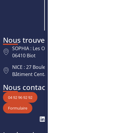
Nous trouver
SOPHIA : Les Oréades, 125 rue des Amandiers,
06410 Biot
NICE : 27 Boulevard Paul Montel Nice Leader -
Bâtiment Centaure, 06200 Nice
Nous contacter
04 92 96 92 92
Formulaire