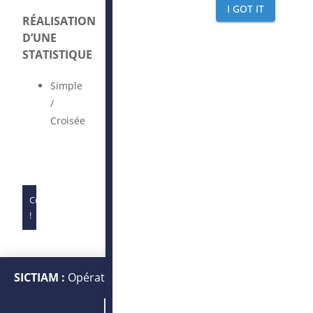
I GOT IT
RÉALISATION
D’UNE
STATISTIQUE
Simple
/
Croisée
Complet
!
SICTIAM :
Opérateur public de services numériques et
énergétiques