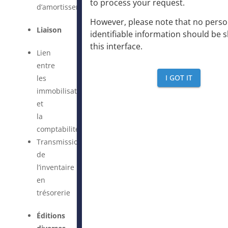
to process your request
.
d’amortissement
However, please note that no perso
Liaison
identifiable information should be 
this interface
.
Lien
entre
I GOT IT
les
immobilisations
et
la
comptabilité
Transmission
de
l’inventaire
en
trésorerie
Éditions