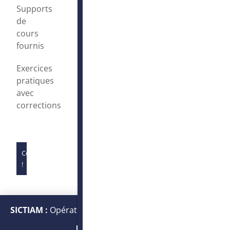
Supports
de
cours
fournis
Exercices
pratiques
avec
corrections
Complet
!
SICTIAM :
Opérateur public de services numériques et
énergétiques