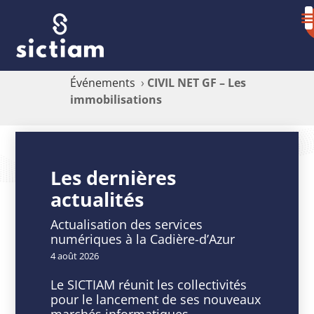
Événements
›
CIVIL NET GF – Les
immobilisations
CIVIL
NET
Les dernières
actualités
GF
–
Actualisation des services
numériques à la Cadière-d’Azur
Les
4 août 2026
immobilisations
Le SICTIAM réunit les collectivités
pour le lancement de ses nouveaux
marchés informatiques