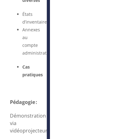
diverses
États
d’inventaire
Annexes
au
compte
administratif
Cas
pratiques
Pédagogie :
Démonstration
via
vidéoprojecteur