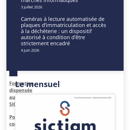
3 juillet 2026
DATE
HEURE
Caméras à lecture automatisée de
01
9
plaques d’immatriculation et accès
Fév
h
à la déchèterie : un dispositif
2024
00
autorisé à condition d’être
Expiré!
min
strictement encadré
-
4 juin 2026
16
h
30
min
Le mensuel
Formation
dispensée
au
SICTIAM
Population
concernée