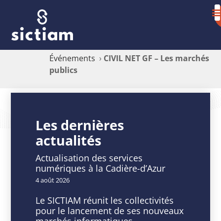
Événements
›
CIVIL NET GF – Les marchés
publics
CIVIL
NET
Les dernières
actualités
GF
–
Actualisation des services
numériques à la Cadière-d’Azur
Les
4 août 2026
marchés
Le SICTIAM réunit les collectivités
pour le lancement de ses nouveaux
publics
marchés informatiques