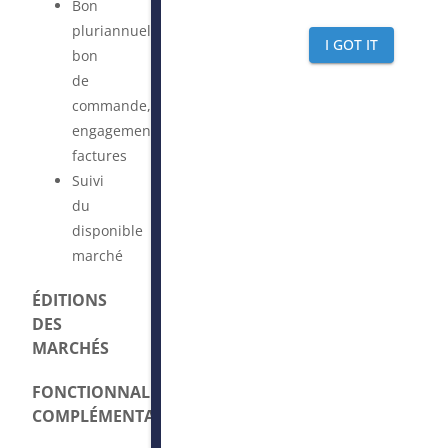
Bon
pluriannuel,
I GOT IT
bon
de
commande,
engagement,
factures
Suivi
du
disponible
marché
ÉDITIONS
DES
MARCHÉS
FONCTIONNALITÉS
COMPLÉMENTAIRES