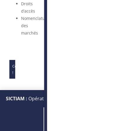
Droits
d’accès
Nomenclature
des
marchés
Complet
!
SICTIAM :
Opérateur public de services numériques et
énergétiques