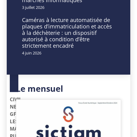
3 juillet 2026
Caméras à lecture automatisée de
plaques d’immatriculation et accès
DATE
HEURE
à la déchèterie : un dispositif
21
9
autorisé à condition d’être
Mai
h
strictement encadré
2024
00
4 juin 2026
Expiré!
min
-
16
h
30
Le mensuel
min
CIVIL
NET
GF
LES
MARCHES
PUBLICS