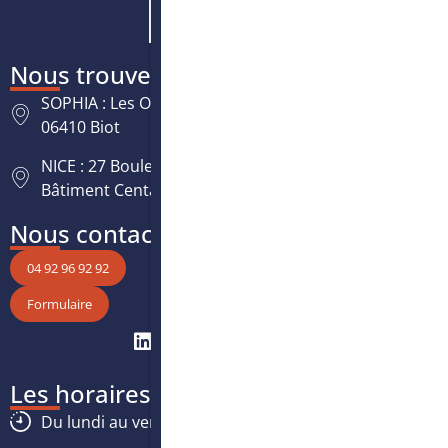
Nous trouver
SOPHIA : Les Oréades, 125 rue des Amandiers,
06410 Biot
NICE : 27 Boulevard Paul Montel Nice Leader -
Bâtiment Centaure, 06200 Nice
Nous contacter
04 92 96 92 92
Formulaire
Les horaires
Du lundi au vendredi :
8h30
-
12h30
/
13h30
-
17h