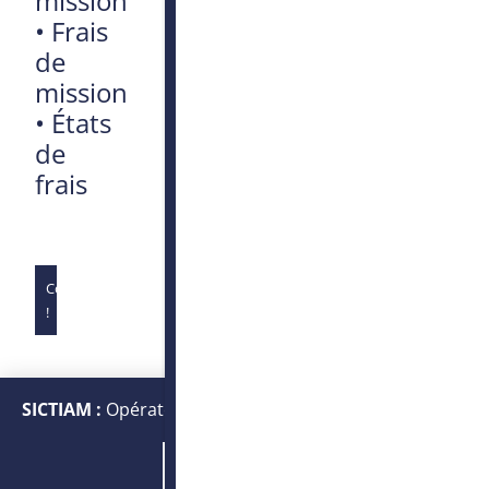
mission
•
Frais
de
mission
•
États
de
frais
Complet
!
SICTIAM :
Opérateur public de services numériques et
énergétiques