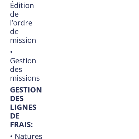
Édition
de
l’ordre
de
mission
•
Gestion
des
missions
GESTION
DES
LIGNES
DE
FRAIS:
•
Natures