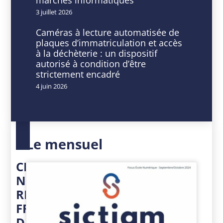
3 juillet 2026
Caméras à lecture automatisée de
plaques d’immatriculation et accès
DATE
HEURE
à la déchèterie : un dispositif
25
9
autorisé à condition d’être
Juin
h
strictement encadré
2025
00
4 juin 2026
Expiré!
min
-
16
h
30
Le mensuel
min
CIVIL
NET
RH
FRAIS
DE