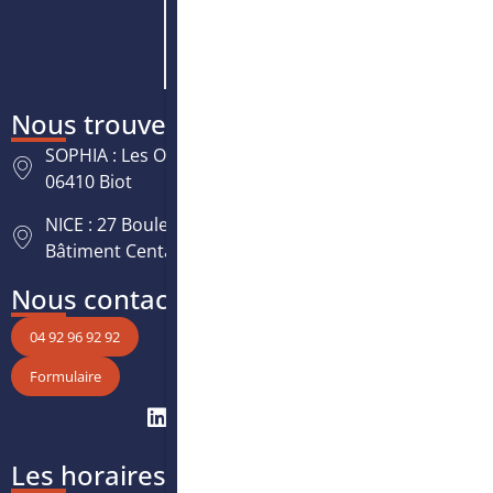
Nous trouver
SOPHIA : Les Oréades, 125 rue des Amandiers,
06410 Biot
NICE : 27 Boulevard Paul Montel Nice Leader -
Bâtiment Centaure, 06200 Nice
Nous contacter
04 92 96 92 92
Formulaire
Les horaires