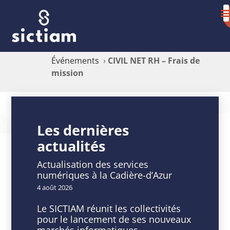
Événements
›
CIVIL NET RH – Frais de
mission
CIVIL
NET
Les dernières
actualités
RH
–
Actualisation des services
numériques à la Cadière-d’Azur
Frais
4 août 2026
de
Le SICTIAM réunit les collectivités
pour le lancement de ses nouveaux
mission
marchés informatiques