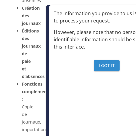
absences
Création
The information you provide to us is
des
to process your request
.
journaux
Éditions
However, please note that no perso
des
identifiable information should be 
journaux
this interface
.
de
paie
I GOT IT
et
d’absences
Fonctions
complémentaires
:
Copie
de
journaux,
importation