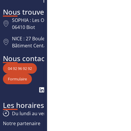
Nous trouver
SOPHIA : Les Oréades, 125 rue des Amandiers,
06410 Biot
NICE : 27 Boulevard Paul Montel Nice Leader -
Bâtiment Centaure, 06200 Nice
Nous contacter
04 92 96 92 92
Formulaire
Les horaires
Du lundi au vendredi :
8h30
-
12h30
/
13h30
-
17h
Notre partenaire