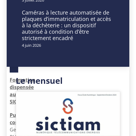
DATE
HEURE
Caméras à lecture automatisée de
06
9
plaques d’immatriculation et accès
-
h
à la déchèterie : un dispositif
07
00
autorisé à condition d’être
Mar
min
strictement encadré
2025
-
4 juin 2026
Expiré!
16
h
30
min
Le mensuel
Formation
dispensée
au
SICTIAM
Public
concerné
:
Gestionnaires