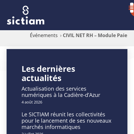
Événements
›
CIVIL NET RH – Module Paie
CIVIL
NET
Les dernières
actualités
RH
–
Actualisation des services
numériques à la Cadière-d’Azur
Module
4 août 2026
Paie
Le SICTIAM réunit les collectivités
pour le lancement de ses nouveaux
marchés informatiques
3 juillet 2026