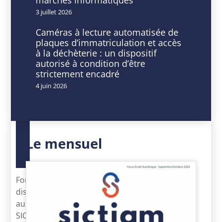
(RSU)
3 juillet 2026
Caméras à lecture automatisée de
plaques d’immatriculation et accès
à la déchèterie : un dispositif
autorisé à condition d’être
DATE
HEURE
strictement encadré
09
9
4 juin 2026
-
h
10
00
Sep
min
2025
-
Expiré!
16
h
Le mensuel
30
min
Formation
dispensée
au
SICTIAM