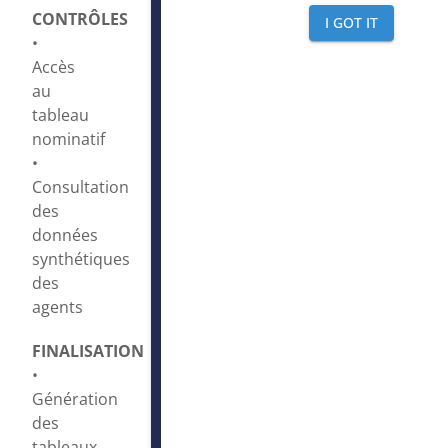
CONTRÔLES
I GOT IT
•
Accès
au
tableau
nominatif
•
Consultation
des
données
synthétiques
des
agents
FINALISATION
•
Génération
des
tableaux