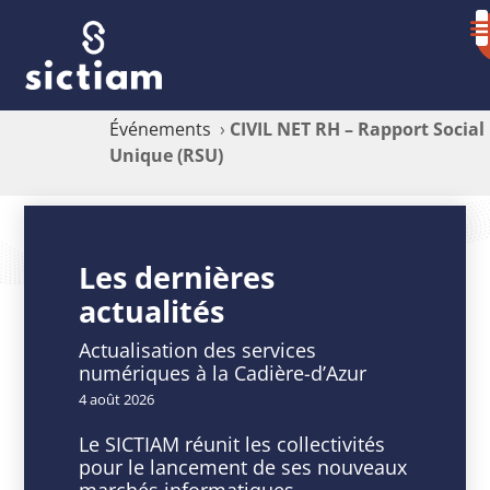
Événements
›
CIVIL NET RH – Rapport Social
Unique (RSU)
CIVIL
NET
Les dernières
actualités
RH
–
Actualisation des services
numériques à la Cadière-d’Azur
Rapport
4 août 2026
Social
Le SICTIAM réunit les collectivités
pour le lancement de ses nouveaux
Unique
marchés informatiques