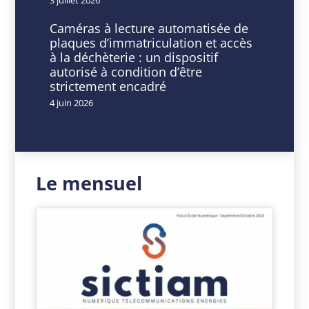
12
h
Caméras à lecture automatisée de
00
plaques d’immatriculation et accès
min
à la déchèterie : un dispositif
autorisé à condition d’être
strictement encadré
4 juin 2026
Le mensuel