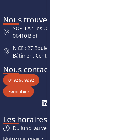
Nous trouver
SOPHIA : Les Oréades, 125 rue des Amandiers,
06410 Biot
NICE : 27 Boulevard Paul Montel Nice Leader -
Bâtiment Centaure, 06200 Nice
Nous contacter
04 92 96 92 92
Formulaire
Les horaires
Du lundi au vendredi :
8h30
-
12h30
/
13h30
-
17h
Notre partenaire