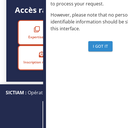
to process your request
.
Accès rapide
However, please note that no perso
identifiable information should be 
this interface
.
Expertises
Centre de formation
I GOT IT
Inscription newsletter
Adhérer au SICTIAM
SICTIAM :
Opérateur public de services numériques et
énergétiques