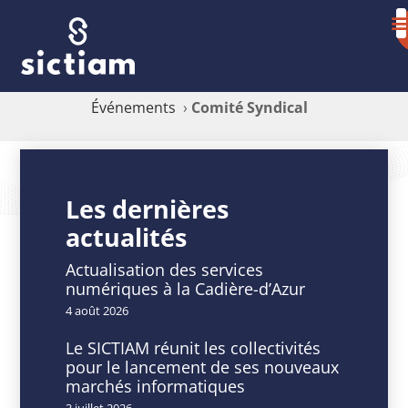
Événements
›
Comité Syndical
Comité
Syndical
Les dernières
actualités
Actualisation des services
numériques à la Cadière-d’Azur
DATE
HEURE
4 août 2026
20
11
Fév
h
Le SICTIAM réunit les collectivités
2025
00
pour le lancement de ses nouveaux
Expiré!
min
marchés informatiques
-
3 juillet 2026