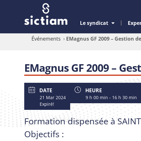
Le syndicat
Exper
Événements
›
EMagnus GF 2009 – Gestion de 
EMagnus GF 2009 – Gesti
DATE
HEURE
21 Mar 2024
9 h 00 min - 16 h 30 min
Expiré!
Formation dispensée à SAIN
Objectifs :