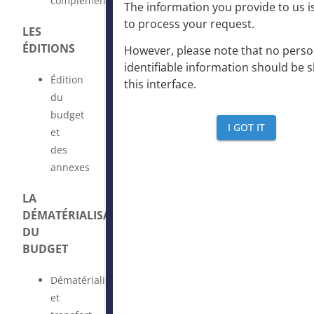
complémentaires
The information you provide to us is
to process your request
.
LES
ÉDITIONS
However, please note that no perso
identifiable information should be 
Édition
this interface
.
du
budget
I GOT IT
et
des
annexes
LA
DÉMATÉRIALISATION
DU
BUDGET
Dématérialisation
et