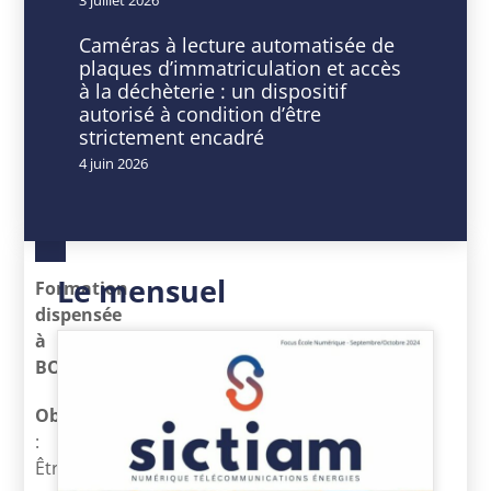
DATE
HEURE
Caméras à lecture automatisée de
18
9
plaques d’immatriculation et accès
Jan
h
à la déchèterie : un dispositif
2024
00
autorisé à condition d’être
Expiré!
min
strictement encadré
-
4 juin 2026
16
h
30
min
Le mensuel
Formation
dispensée
à
BOUYON
Objectifs
:
Être