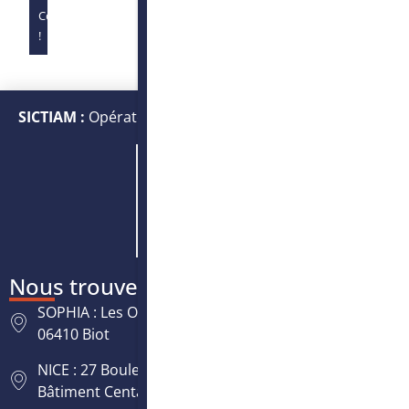
Complet
!
SICTIAM :
Opérateur public de services numériques et
énergétiques
Nous trouver
SOPHIA : Les Oréades, 125 rue des Amandiers,
06410 Biot
NICE : 27 Boulevard Paul Montel Nice Leader -
Bâtiment Centaure, 06200 Nice