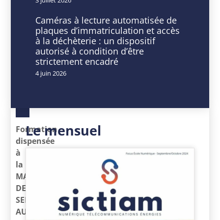
DATE
HEURE
Caméras à lecture automatisée de
16
9
plaques d’immatriculation et accès
Jan
h
à la déchèterie : un dispositif
2025
00
autorisé à condition d’être
Expiré!
min
strictement encadré
-
4 juin 2026
16
h
30
min
Le mensuel
Formation
dispensée
à
la
MAISON
DES
SERVICES
AU