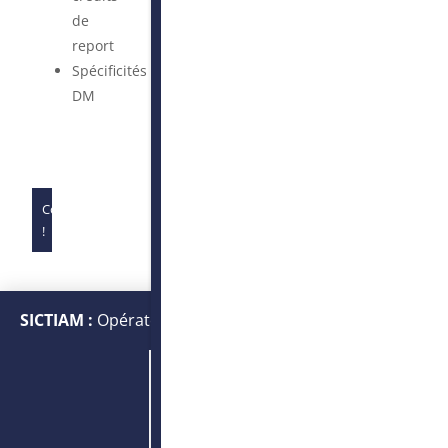
de
report
Spécificités
DM
Complet
!
SICTIAM :
Opérateur public de services numériques et
énergétiques