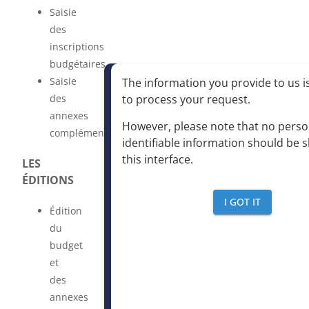
Saisie
des
inscriptions
budgétaires
Saisie
The information you provide to us is
des
to process your request
.
annexes
However, please note that no perso
complémentaires
identifiable information should be 
this interface
.
LES
ÉDITIONS
I GOT IT
Édition
du
budget
et
des
annexes