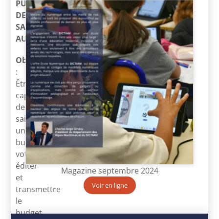
PUBLIC
DE
SAINT
AUBAN
Objectifs
:
Être
capable
de
saisir
un
budget,
voter,
éditer
Magazine septembre 2024
et
Voir en ligne
transmettre
le
budget.