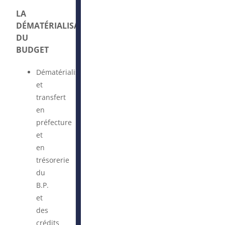
LA
DÉMATÉRIALISATION
DU
BUDGET
Dématérialisation
et
transfert
en
préfecture
et
en
trésorerie
du
B.P.
et
des
crédits