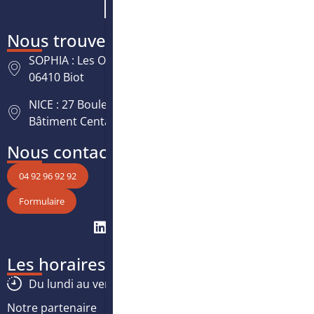
Nous trouver
SOPHIA : Les Oréades, 125 rue des Amandiers,
06410 Biot
NICE : 27 Boulevard Paul Montel Nice Leader -
Bâtiment Centaure, 06200 Nice
Nous contacter
04 92 96 92 92
Formulaire
Les horaires
Du lundi au vendredi :
8h30
-
12h30
/
13h30
-
17h
Notre partenaire