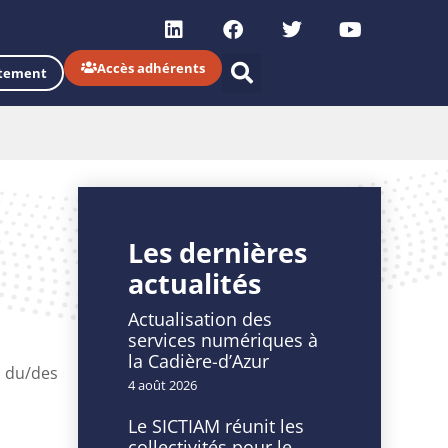
Accès adhérents
tement
Les dernières
actualités
Actualisation des
services numériques à
la Cadière-d’Azur
. du/des
4 août 2026
Le SICTIAM réunit les
collectivités pour le