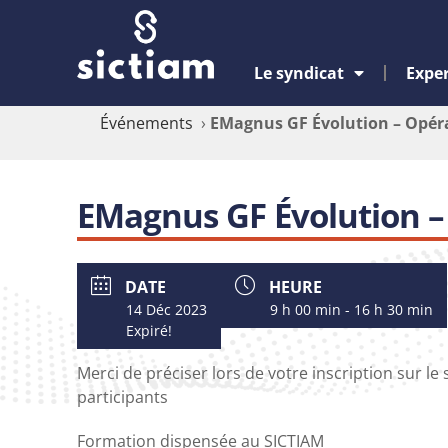
Le syndicat
Exper
Événements
›
EMagnus GF Évolution – Opérat
EMagnus GF Évolution – 
DATE
HEURE
14 Déc 2023
9 h 00 min - 16 h 30 min
Expiré!
Merci de préciser lors de votre inscription sur le
participants
Formation dispensée au SICTIAM