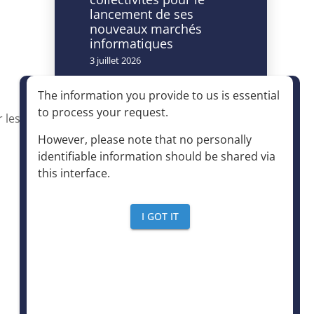
lancement de ses
nouveaux marchés
informatiques
3 juillet 2026
Caméras à lecture
The information you provide to us is essential
automatisée de
to process your request
.
plaques
 les
d’immatriculation et
However, please note that no personally
accès à la déchèterie :
identifiable information should be shared via
un dispositif autorisé à
this interface
.
condition d’être
strictement encadré
4 juin 2026
I GOT IT
Le mensuel