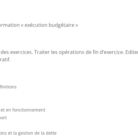
formation « exécution budgétaire »
es exercices. Traiter les opérations de fin d’exercice. Editer
atif.
initions
t et en fonctionnement
port
s et la gestion de la dette