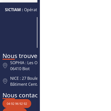
SICTIAM :
Opérateur public de services numériques et
énergétiques
Nous trouver
SOPHIA : Les Oréades, 125 rue des Amandiers,
06410 Biot
NICE : 27 Boulevard Paul Montel Nice Leader -
Bâtiment Centaure, 06200 Nice
Nous contacter
04 92 96 92 92