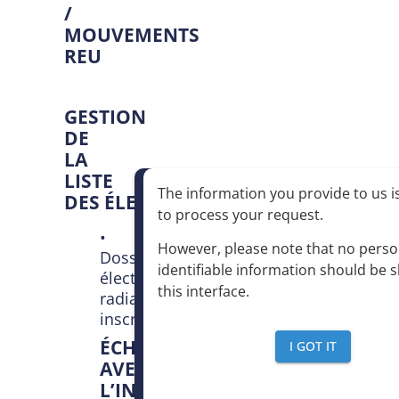
/
MOUVEMENTS
REU
GESTION
DE
LA
LISTE
The information you provide to us is
DES
ÉLECTEURS
to process your request
.
•
However, please note that no perso
Dossier
identifiable information should be 
électeurs,
this interface
.
radiations,
inscriptions
ÉCHANGES
I GOT IT
AVEC
L’INSEE