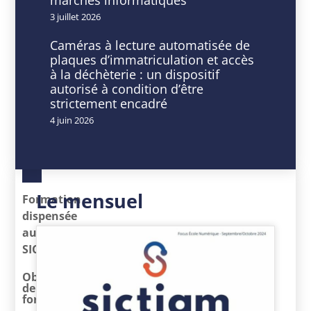
3 juillet 2026
DATE
HEURE
Caméras à lecture automatisée de
08
9
plaques d’immatriculation et accès
Déc
h
à la déchèterie : un dispositif
2025
00
autorisé à condition d’être
Expiré!
min
strictement encadré
-
4 juin 2026
16
h
30
min
Le mensuel
Formation
dispensée
au
SICTIAM
Objectifs
de la
formation