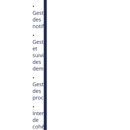
•
Gestion
des
notifications
•
Gestion
et
suivi
des
demandes
•
Gestion
des
procurations
•
Interface
de
cohérence