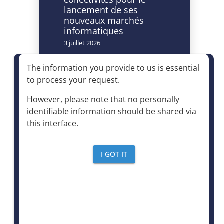
lancement de ses
nouveaux marchés
informatiques
3 juillet 2026
Caméras à lecture
The information you provide to us is essential
automatisée de
to process your request
.
plaques
d’immatriculation et
However, please note that no personally
accès à la déchèterie :
identifiable information should be shared via
un dispositif autorisé à
this interface
.
condition d’être
strictement encadré
4 juin 2026
I GOT IT
Le mensuel