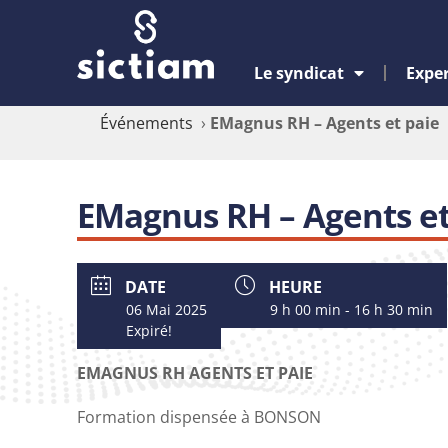
Le syndicat
Exper
Événements
›
EMagnus RH – Agents et paie
EMagnus RH – Agents et
DATE
HEURE
06 Mai 2025
9 h 00 min - 16 h 30 min
Expiré!
EMAGNUS RH AGENTS ET PAIE
Formation dispensée à BONSON