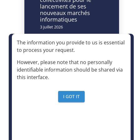
lancement de ses
nouveaux marchés
informatiques
3 juillet 2026
Caméras à lecture
The information you provide to us is essential
automatisée de
to process your request
.
plaques
d’immatriculation et
However, please note that no personally
accès à la déchèterie :
identifiable information should be shared via
un dispositif autorisé à
this interface
.
condition d’être
strictement encadré
4 juin 2026
I GOT IT
Le mensuel