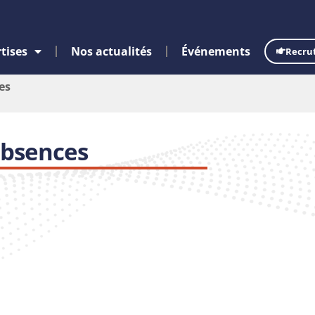
tises
Nos actualités
Événements
Recru
es
absences