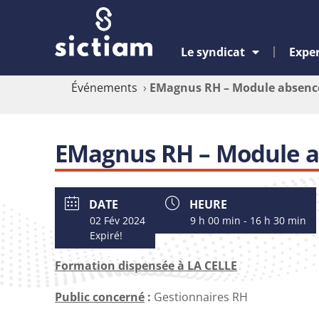
Le syndicat
Exper
Événements
›
EMagnus RH – Module absenc
EMagnus RH – Module 
DATE
HEURE
02 Fév 2024
9 h 00 min - 16 h 30 min
Expiré!
Formation dispensée à LA CELLE
Public concerné
:
Gestionnaires RH