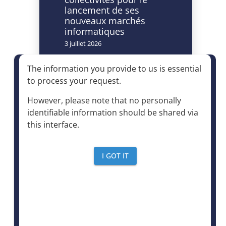
lancement de ses
nouveaux marchés
informatiques
3 juillet 2026
Caméras à lecture
The information you provide to us is essential
automatisée de
to process your request
.
plaques
d’immatriculation et
However, please note that no personally
accès à la déchèterie :
identifiable information should be shared via
un dispositif autorisé à
this interface
.
condition d’être
strictement encadré
4 juin 2026
I GOT IT
Le mensuel