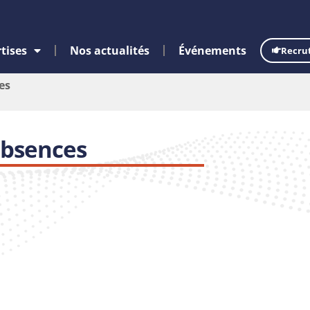
tises
Nos actualités
Événements
Recru
es
absences