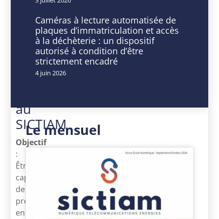
Mar
min
2026
-
Caméras à lecture automatisée de
Expiré!
16
plaques d’immatriculation et accès
h
à la déchèterie : un dispositif
30
autorisé à condition d’être
min
strictement encadré
4 juin 2026
Formation
dispensée
au
SICTIAM
Le mensuel
Objectif
:
Être
capable
de
prendre
en