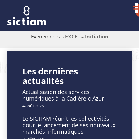
Événements
›
EXCEL – Initiation
EXCEL
–
Les dernières
actualités
Initiation
Actualisation des services
numériques à la Cadière-d’Azur
4 août 2026
DATE
HEURE
Le SICTIAM réunit les collectivités
02
9
pour le lancement de ses nouveaux
-
h
marchés informatiques
03
00
3 juillet 2026