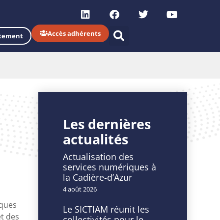
Accès adhérents
tement
Les dernières
actualités
Actualisation des
services numériques à
la Cadière-d’Azur
4 août 2026
iques
Le SICTIAM réunit les
et des
collectivités pour le