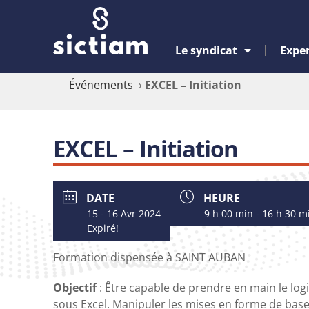
Le syndicat
Exper
Événements
›
EXCEL – Initiation
EXCEL – Initiation
DATE
HEURE
15 - 16 Avr 2024
9 h 00 min - 16 h 30 m
Expiré!
Formation dispensée à SAINT AUBAN
Objectif
: Être capable de prendre en main le log
sous Excel. Manipuler les mises en forme de base