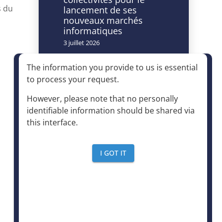
s du
lancement de ses
nouveaux marchés
informatiques
3 juillet 2026
Caméras à lecture
The information you provide to us is essential
automatisée de
to process your request
.
plaques
d’immatriculation et
However, please note that no personally
accès à la déchèterie :
identifiable information should be shared via
un dispositif autorisé à
this interface
.
condition d’être
strictement encadré
4 juin 2026
I GOT IT
Le mensuel