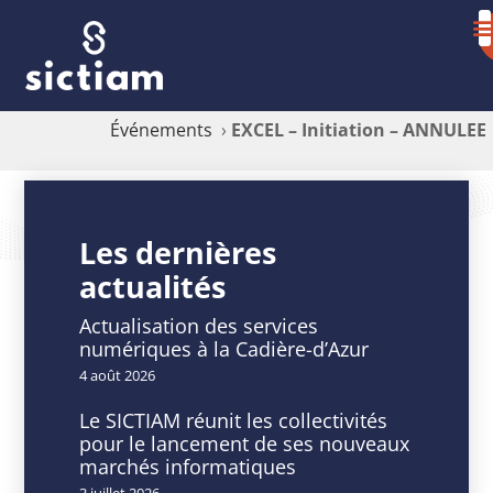
Événements
›
EXCEL – Initiation – ANNULEE
EXCEL
–
Les dernières
actualités
Initiation
–
Actualisation des services
numériques à la Cadière-d’Azur
ANNULEE
4 août 2026
Le SICTIAM réunit les collectivités
pour le lancement de ses nouveaux
marchés informatiques
DATE
HEURE
3 juillet 2026