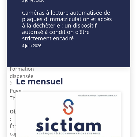
10
9
-
h
Caméras à lecture automatisée de
11
00
plaques d’immatriculation et accès
Sep
min
à la déchèterie : un dispositif
2024
-
autorisé à condition d’être
Expiré!
16
strictement encadré
h
4 juin 2026
30
min
Formation
dispensée
Le mensuel
à
Puget
Theniers
Objectif
:
Être
capable