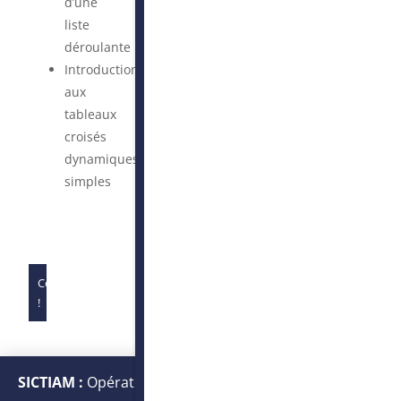
d’une
liste
déroulante
Introduction
aux
tableaux
croisés
dynamiques
simples
Complet
!
SICTIAM :
Opérateur public de services numériques et
énergétiques