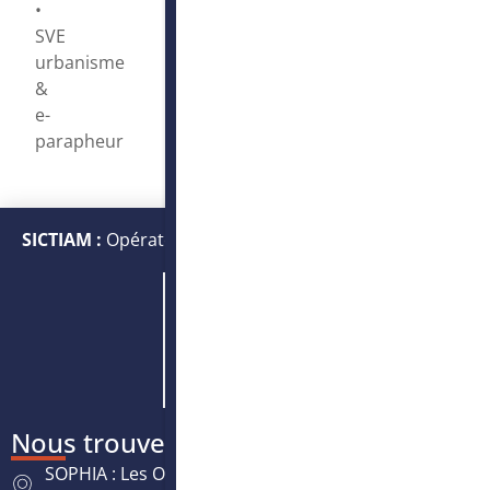
•
SVE
urbanisme
&
e-
parapheur
SICTIAM :
Opérateur public de services numériques et
énergétiques
Nous trouver
SOPHIA : Les Oréades, 125 rue des Amandiers,