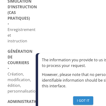
SIMULATION
D’INSTRUCTION
(CAS
PRATIQUES)
•
Enregistrement
et
instruction
GÉNÉRATION
DE
The information you provide to us is
COURRIERS
to process your request
.
•
Création,
However, please note that no perso
modification,
identifiable information should be 
édition,
this interface
.
personnalisation
I GOT IT
ADMINISTRATION