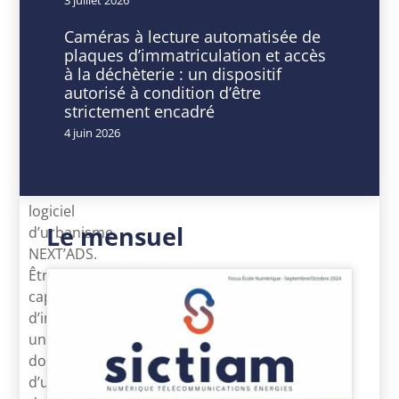
30
min
Caméras à lecture automatisée de
plaques d’immatriculation et accès
Formation
à la déchèterie : un dispositif
en
autorisé à condition d’être
VISIO
strictement encadré
4 juin 2026
Objectif
:
Maîtriser
le
logiciel
Le mensuel
d’urbanisme
NEXT’ADS.
Être
capable
d’instruire
un
dossier
d’urbanisme