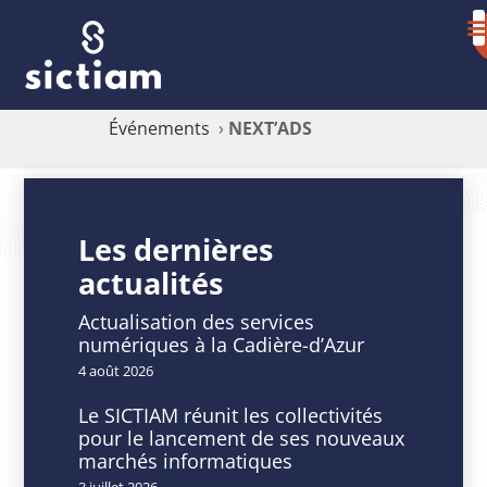
Événements
›
NEXT’ADS
NEXT’ADS
Les dernières
actualités
DATE
HEURE
Actualisation des services
16
9
numériques à la Cadière-d’Azur
Mai
h
4 août 2026
2024
00
Expiré!
min
Le SICTIAM réunit les collectivités
-
pour le lancement de ses nouveaux
16
marchés informatiques
h
3 juillet 2026