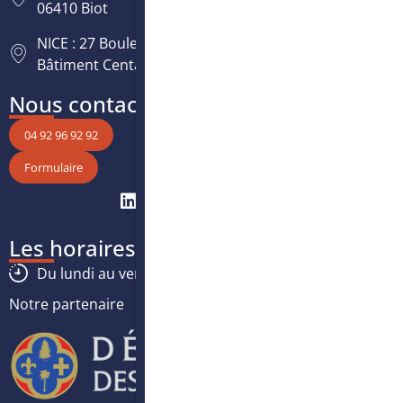
06410 Biot
NICE : 27 Boulevard Paul Montel Nice Leader -
Bâtiment Centaure, 06200 Nice
Nous contacter
04 92 96 92 92
Formulaire
Les horaires
Du lundi au vendredi :
8h30
-
12h30
/
13h30
-
17h
Notre partenaire