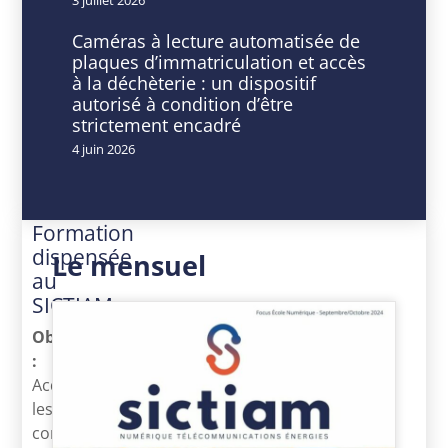
13
9
Mar
h
Caméras à lecture automatisée de
2024
00
plaques d’immatriculation et accès
Expiré!
min
à la déchèterie : un dispositif
-
autorisé à condition d’être
16
strictement encadré
h
4 juin 2026
30
min
Formation
dispensée
Le mensuel
au
SICTIAM
Objectif
:
Acquérir
les
connaissances