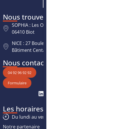
Nous trouver
SOPHIA : Les Oréades, 125 rue des Amandiers,
06410 Biot
NICE : 27 Boulevard Paul Montel Nice Leader -
Bâtiment Centaure, 06200 Nice
Nous contacter
04 92 96 92 92
Formulaire
Les horaires
Du lundi au vendredi :
8h30
-
12h30
/
13h30
-
17h
Notre partenaire