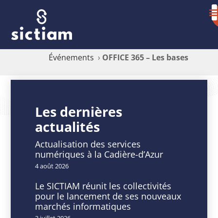
Événements
›
OFFICE 365 – Les bases
OFFICE
365
Les dernières
actualités
–
Les
Actualisation des services
numériques à la Cadière-d’Azur
bases
4 août 2026
Le SICTIAM réunit les collectivités
pour le lancement de ses nouveaux
marchés informatiques
DATE
HEURE
3 juillet 2026