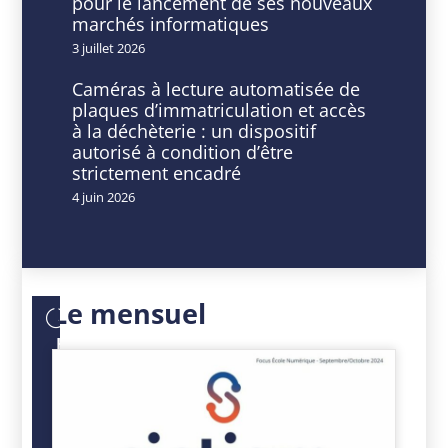
pour le lancement de ses nouveaux
de
marchés informatiques
la
3 juillet 2026
Fonction
Caméras à lecture automatisée de
plaques d’immatriculation et accès
Publique
à la déchèterie : un dispositif
autorisé à condition d’être
Territoriale
strictement encadré
du
4 juin 2026
Var
Le mensuel
DATE
HEURE
27
14
Oct
h
2023
00
Expiré!
min