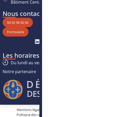
Bâtiment Centaure, 06200 Nice
Nous contacter
04 92 96 92 92
Formulaire
Les horaires
Du lundi au vendredi :
8h30
-
12h30
/
13h30
-
17h
Notre partenaire
Mentions légales
Protection des données personnelles
Politique des cookies
Conditions générales d’utilisation