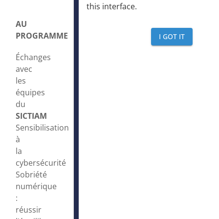
this interface
.
AU
PROGRAMME
I GOT IT
Échanges
avec
les
équipes
du
SICTIAM
Sensibilisation
à
la
cybersécurité
Sobriété
numérique
:
réussir