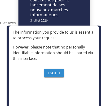
lancement de ses
nouveaux marchés
informatiques
3 juillet 2026
u et axes
Caméras à lecture
The information you provide to us is essential
automatisée de
to process your request
.
plaques
d’immatriculation et
However, please note that no personally
accès à la déchèterie :
identifiable information should be shared via
un dispositif autorisé à
this interface
.
condition d’être
strictement encadré
4 juin 2026
I GOT IT
Le mensuel