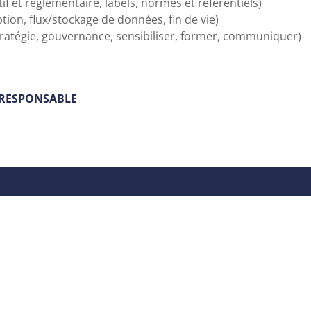
if et règlementaire, labels, normes et référentiels)
ion, flux/stockage de données, fin de vie)
Stratégie, gouvernance, sensibiliser, former, communiquer)
 RESPONSABLE