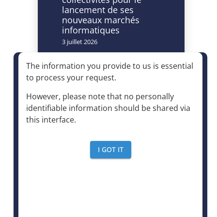
lancement de ses
nouveaux marchés
informatiques
3 juillet 2026
Caméras à lecture
The information you provide to us is essential
automatisée de
to process your request
.
plaques
d’immatriculation et
However, please note that no personally
accès à la déchèterie :
identifiable information should be shared via
un dispositif autorisé à
this interface
.
condition d’être
strictement encadré
4 juin 2026
I GOT IT
Le mensuel