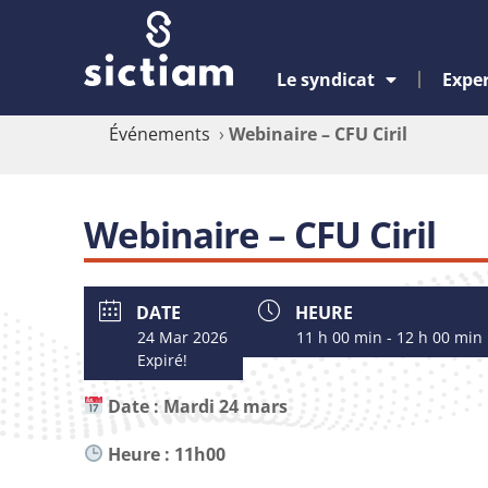
Le syndicat
Exper
Événements
›
Webinaire – CFU Ciril
Webinaire – CFU Ciril
DATE
HEURE
24 Mar 2026
11 h 00 min - 12 h 00 min
Expiré!
Date : Mardi 24 mars
Heure : 11h00