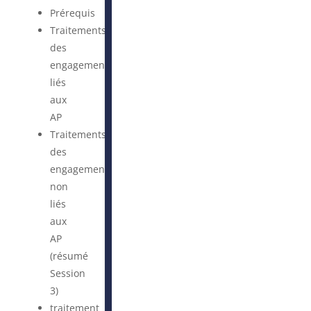
Prérequis
Traitements
des
engagements
liés
aux
AP
Traitements
des
engagements
non
liés
aux
AP
(résumé
Session
3)
traitement