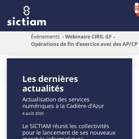
Événements
›
Webinaire CIRIL GF –
Opérations de fin d’exercice avec des AP/CP
Webinaire
CIRIL
Les dernières
actualités
GF
–
Actualisation des services
numériques à la Cadière-d’Azur
Opérations
4 août 2026
de
Le SICTIAM réunit les collectivités
pour le lancement de ses nouveaux
fin
marchés informatiques