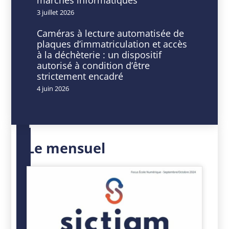
d’exercice
3 juillet 2026
avec
Caméras à lecture automatisée de
plaques d’immatriculation et accès
des
à la déchèterie : un dispositif
autorisé à condition d’être
AP/CP
strictement encadré
4 juin 2026
DATE
HEURE
20
11
Le mensuel
Nov
h
2025
00
Expiré!
min
-
12
h
00
min