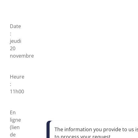
Date
:
jeudi
20
novembre
Heure
:
11h00
En
ligne
(lien
The information you provide to us is
de
to process your request
.