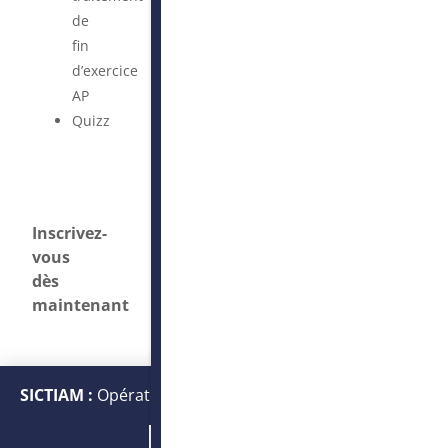
de
fin
d’exercice
AP
Quizz
Inscrivez-
vous
dès
maintenant
SICTIAM :
Opérateur public de services numériques et
énergétiques