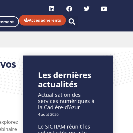
Accès adhérents
tement
 vos
Les dernières
actualités
Actualisation des
services numériques à
la Cadière-d’Azur
4 août 2026
explorez
Le SICTIAM réunit les
ebinaire
collectivités pour le