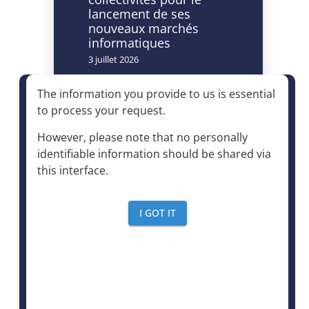
lancement de ses
nouveaux marchés
informatiques
3 juillet 2026
Caméras à lecture
The information you provide to us is essential
automatisée de
to process your request
.
plaques
d’immatriculation et
However, please note that no personally
accès à la déchèterie :
identifiable information should be shared via
un dispositif autorisé à
this interface
.
condition d’être
strictement encadré
4 juin 2026
I GOT IT
Le mensuel