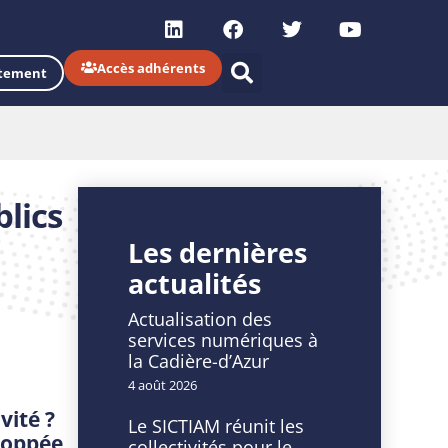
Accès adhérents
tement
blics
Les dernières
actualités
Actualisation des
services numériques à
la Cadière-d’Azur
4 août 2026
vité ?
Le SICTIAM réunit les
loppée
collectivités pour le