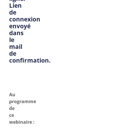
Lien
de
connexion
envoyé
dans
le
mail
de
confirmation.
Au
programme
de
ce
webinaire :