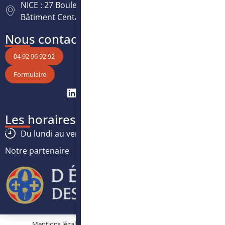
NICE : 27 Boulevard Paul Montel Nice Leader -
Bâtiment Centaure, 06200 Nice
Nous contacter
04 92 96 92 92
Formulaire
Les horaires
Du lundi au vendredi :
8h30
-
12h30
/
13h30
-
17h
Notre partenaire
Mentions légales
Protection des données personnelles