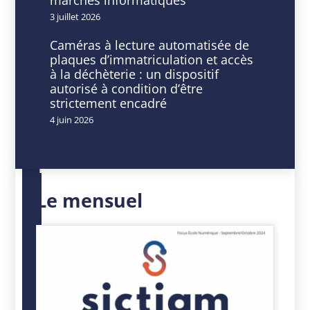
MEM
3 juillet 2026
Courrier
Caméras à lecture automatisée de
plaques d’immatriculation et accès
–
à la déchèterie : un dispositif
autorisé à condition d’être
Découverte
strictement encadré
4 juin 2026
DATE
HEURE
03
10
Le mensuel
Juin
h
2025
00
Expiré!
min
-
11
h
30
min