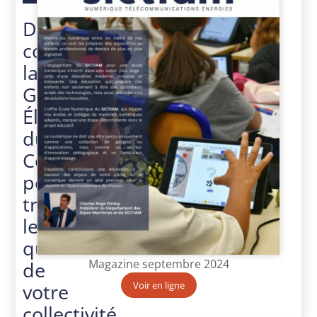
Découvrez
comment
la
Gestion
Électronique
du
Courrier
peut
transformer
le
quotidien
Magazine septembre 2024
de
votre
Voir en ligne
collectivité