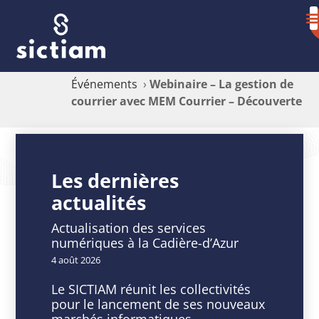
Événements
›
Webinaire – La gestion de
courrier avec MEM Courrier – Découverte
Webinaire
–
Les dernières
actualités
La
gestion
Actualisation des services
numériques à la Cadière-d’Azur
de
4 août 2026
courrier
Le SICTIAM réunit les collectivités
pour le lancement de ses nouveaux
avec
marchés informatiques