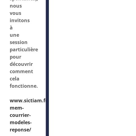
nous
vous
invitons
à
une
session
particulière
pour
découvrir
comment
cela
fonctionne.
www.sictiam.fr/evenements/webinaire-
mem-
courrier-
modeles-
reponse/