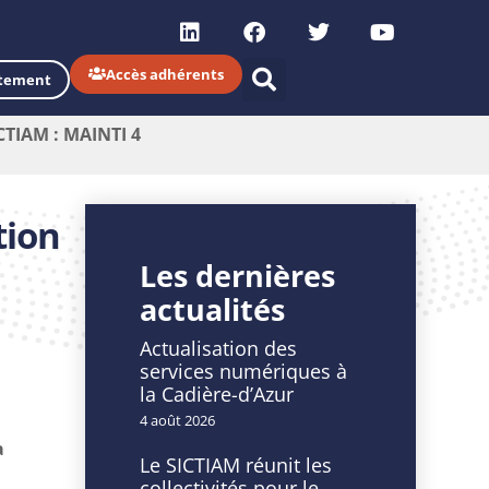
Accès adhérents
tement
ICTIAM : MAINTI 4
tion
Les dernières
actualités
Actualisation des
services numériques à
la Cadière-d’Azur
4 août 2026
a
Le SICTIAM réunit les
collectivités pour le