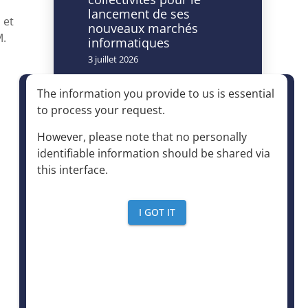
lancement de ses
 et
nouveaux marchés
M.
informatiques
3 juillet 2026
Caméras à lecture
The information you provide to us is essential
automatisée de
to process your request
.
plaques
d’immatriculation et
However, please note that no personally
accès à la déchèterie :
identifiable information should be shared via
un dispositif autorisé à
this interface
.
condition d’être
strictement encadré
4 juin 2026
I GOT IT
Le mensuel