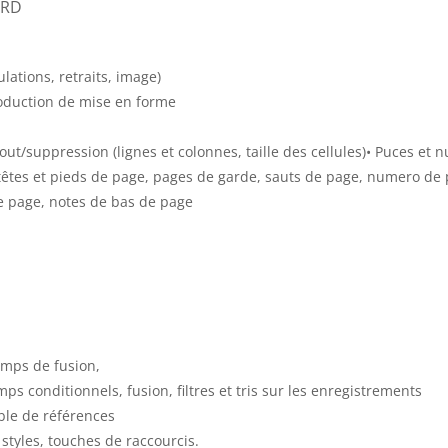
ORD
lations, retraits, image)
production de mise en forme
out/suppression (lignes et colonnes, taille des cellules)• Puces et 
têtes et pieds de page, pages de garde, sauts de page, numero de 
de page, notes de bas de page
hamps de fusion,
s conditionnels, fusion, filtres et tris sur les enregistrements
able de références
 styles, touches de raccourcis.