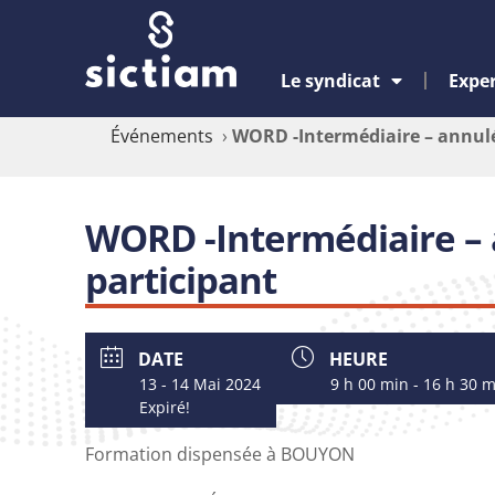
Le syndicat
Exper
Événements
›
WORD -Intermédiaire – annul
WORD -Intermédiaire –
participant
DATE
HEURE
13 - 14 Mai 2024
9 h 00 min - 16 h 30 
Expiré!
Formation dispensée à BOUYON