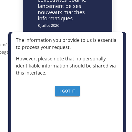
lancement de ses
nouveaux marchés
informatiques
3 juillet 2026
Caméras à lecture
The information you provide to us is essential
automatisée de
numéros:
to process your request
.
plaques
page,
d’immatriculation et
However, please note that no personally
accès à la déchèterie :
identifiable information should be shared via
un dispositif autorisé à
this interface
.
condition d’être
strictement encadré
4 juin 2026
I GOT IT
Le mensuel