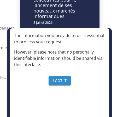
lancement de ses
nouveaux marchés
informatiques
3 juillet 2026
 dans les
Caméras à lecture
The information you provide to us is essential
automatisée de
to process your request
.
plaques
ordures de
d’immatriculation et
However, please note that no personally
accès à la déchèterie :
identifiable information should be shared via
un dispositif autorisé à
this interface
.
condition d’être
strictement encadré
les, des
4 juin 2026
I GOT IT
Le mensuel