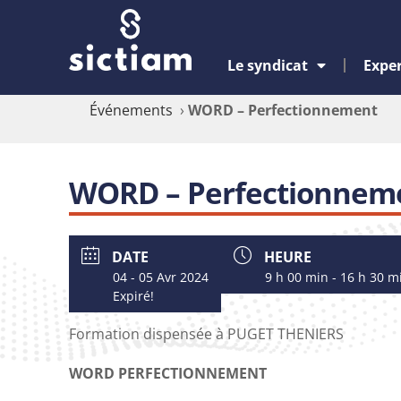
Le syndicat
Exper
Événements
›
WORD – Perfectionnement
WORD – Perfectionnem
DATE
HEURE
04 - 05 Avr 2024
9 h 00 min - 16 h 30 m
Expiré!
Formation dispensée à PUGET THENIERS
WORD PERFECTIONNEMENT