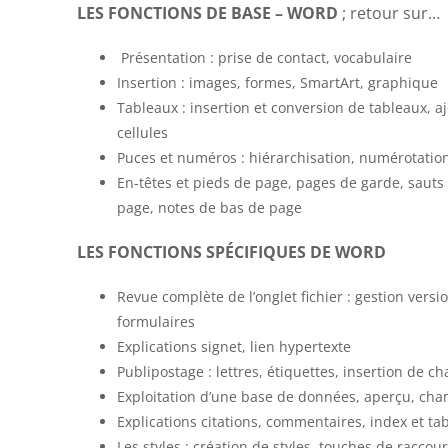
LES FONCTIONS DE BASE – WORD
; retour sur…
Présentation : prise de contact, vocabulaire
Insertion : images, formes, SmartArt, graphique
Tableaux : insertion et conversion de tableaux, aj
cellules
Puces et numéros : hiérarchisation, numérotati
En-têtes et pieds de page, pages de garde, saut
page, notes de bas de page
LES FONCTIONS SPÉCIFIQUES DE WORD
Revue complète de l’onglet fichier : gestion ver
formulaires
Explications signet, lien hypertexte
Publipostage : lettres, étiquettes, insertion de c
Exploitation d’une base de données, aperçu, champ
Explications citations, commentaires, index et ta
Les styles : création de styles, touches de racc