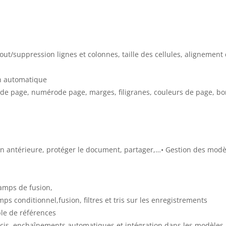
out/suppression lignes et colonnes, taille des cellules, alignement
on automatique
s de page, numérode page, marges, filigranes, couleurs de page, b
sion antérieure, protéger le document, partager,…• Gestion des modè
hamps de fusion,
s conditionnel,fusion, filtres et tris sur les enregistrements
ble de références
ourcis, enchaînements automatiques et intégration dans les modèles