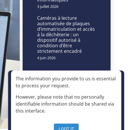
3 juillet 2026
Caméras à lecture
automatisée de plaques
d’immatriculation et accès
à la déchèterie : un
dispositif autorisé à
condition d’être
strictement encadré
4 juin 2026
The information you provide to us is essential
to process your request
.
Accès rapide
However, please note that no personally
identifiable information should be shared via
this interface
.
Expertises
I GOT IT