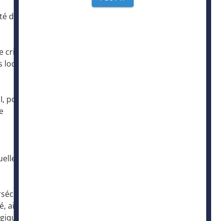
ité des
Centre de formation
e crise
s locaux.
Inscription newsletter
I, pour
e
Adhérer au SICTIAM
uelles de
rsécurité
, ainsi
gique et