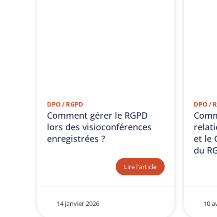
DPO / RGPD
DPO / 
Comment gérer le RGPD
Comm
lors des visioconférences
relat
enregistrées ?
et le
du R
Lire l'article
14 janvier 2026
10 av