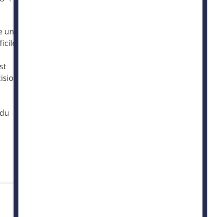
e un
icile de
st
cisions
 du