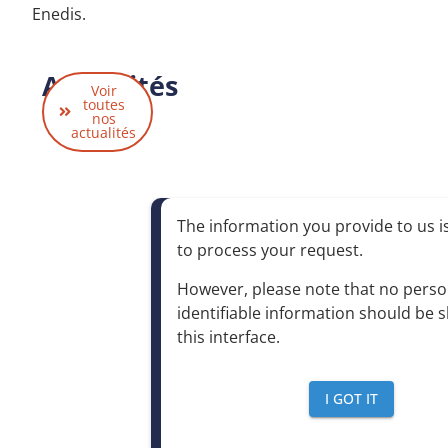
Enedis.
Actualités
Voir
liées
toutes
nos
actualités
The information you provide to us is
to process your request
.
However, please note that no perso
identifiable information should be 
this interface
.
I GOT IT