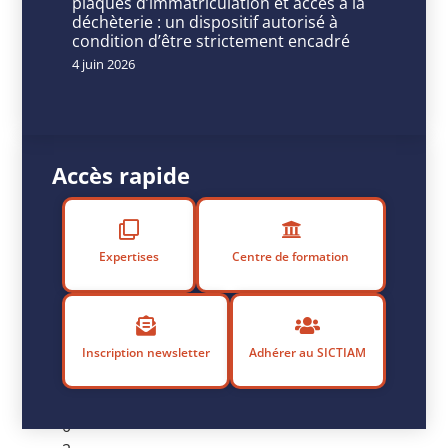
plaques d’immatriculation et accès à la
P
déchèterie : un dispositif autorisé à
condition d’être strictement encadré
u
b
4 juin 2026
li
é
l
e
Accès rapide
1
7
j
a
Expertises
Centre de formation
n
v
i
e
Inscription newsletter
Adhérer au SICTIAM
r
2
0