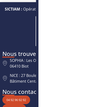
SICTIAM :
Opérateur public de services numériques et
énergétiques
Nous trouver
SOPHIA : Les Oréades, 125 rue des Amandiers,
06410 Biot
NICE : 27 Boulevard Paul Montel Nice Leader -
Bâtiment Centaure, 06200 Nice
Nous contacter
04 92 96 92 92