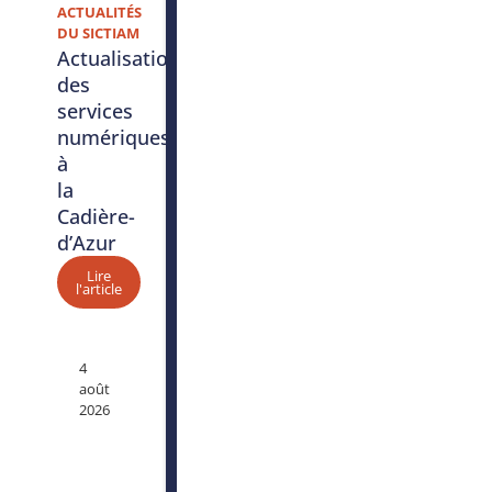
ACTUALITÉS
DU SICTIAM
Actualisation
des
services
numériques
à
la
Cadière-
d’Azur
Lire
l'article
4
août
2026