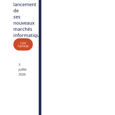
lancement
de
ses
nouveaux
marchés
informatiques
Lire
l'article
3
juillet
2026