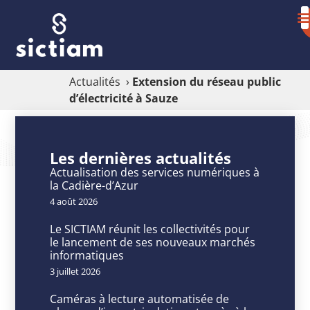
Actualités
›
Extension du réseau public
d’électricité à Sauze
Extension
du
Les dernières actualités
réseau
Actualisation des services numériques à
la Cadière-d’Azur
public
4 août 2026
d’électricité
Le SICTIAM réunit les collectivités pour
à
le lancement de ses nouveaux marchés
informatiques
Sauze
3 juillet 2026
Caméras à lecture automatisée de