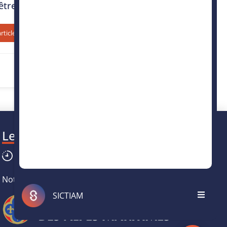
être
article
Les horaires
Du lundi au vendredi :
8h30
-
12h30
/
13h30
-
17h
Notre partenaire
SICTIAM