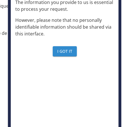
The information you provide to us is essential
ique.
to process your request
.
Centre de formation
However, please note that no personally
identifiable information should be shared via
e de La
this interface
.
Inscription newsletter
I GOT IT
Adhérer au SICTIAM