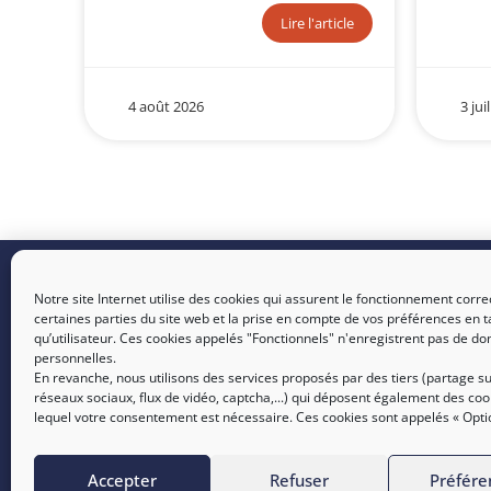
Lire l'article
4 août 2026
3 jui
Nous tro
SICTIAM :
Opérateur public
Notre site Internet utilise des cookies qui assurent le fonctionnement corre
de services numériques et
certaines parties du site web et la prise en compte de vos préférences en t
SOPHIA : 
énergétiques
qu’utilisateur. Ces cookies appelés "Fonctionnels" n'enregistrent pas de d
Amandiers
personnelles.
En revanche, nous utilisons des services proposés par des tiers (partage su
NICE : 27
réseaux sociaux, flux de vidéo, captcha,...) qui déposent également des coo
Leader - 
lequel votre consentement est nécessaire. Ces cookies sont appelés « Opti
Accepter
Refuser
Préfére