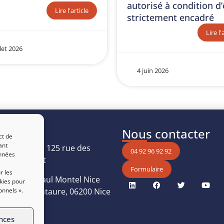
autorisé à condition d’
Lire l'article
strictement encadré
Lire l'
llet 2026
4 juin 2026
uver
Nous contacter
ct de
ant
Les Oréades, 125 rue des
04 92 96 92 92
onnées
, 06410 Biot
Formulaire
r les
 Boulevard Paul Montel Nice
kies pour
Bâtiment Centaure, 06200 Nice
onnels ».
nces