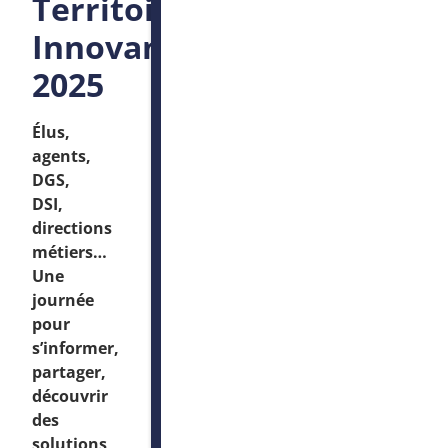
Territoires
Innovants
2025
Élus,
agents,
DGS,
DSI,
directions
métiers…
Une
journée
pour
s’informer,
partager,
découvrir
des
solutions