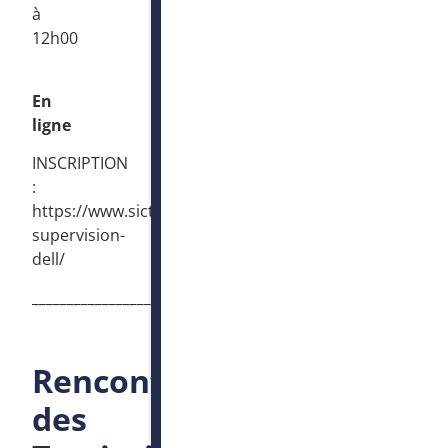
à
12h00
En
ligne
INSCRIPTION
:
https://www.sictiam.fr/evenements/administration-
supervision-
dell/
____________________________________________________
Rencontres
des