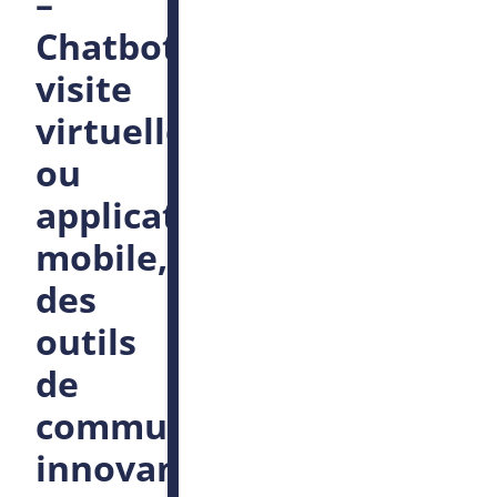
–
Chatbot,
visite
virtuelle
ou
application
mobile,
des
outils
de
communication
innovants