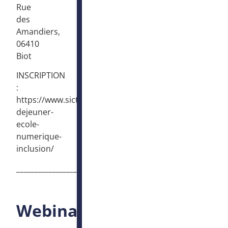
Rue
des
Amandiers,
06410
Biot
INSCRIPTION
:
https://www.sictiam.fr/evenements/petit-
dejeuner-
ecole-
numerique-
inclusion/
____________________________________________________
Webinaire