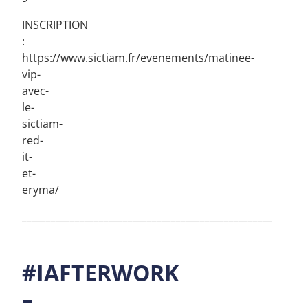
INSCRIPTION
:
https://www.sictiam.fr/evenements/matinee-
vip-
avec-
le-
sictiam-
red-
it-
et-
eryma/
____________________________________________________
#IAFTERWORK
–