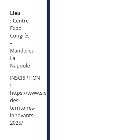
Lieu
:
Centre
Expo
Congrès
–
Mandelieu-
La
Napoule
INSCRIPTION
:
https://www.sictiam.fr/evenements/rencontres-
des-
territoires-
innovants-
2025/