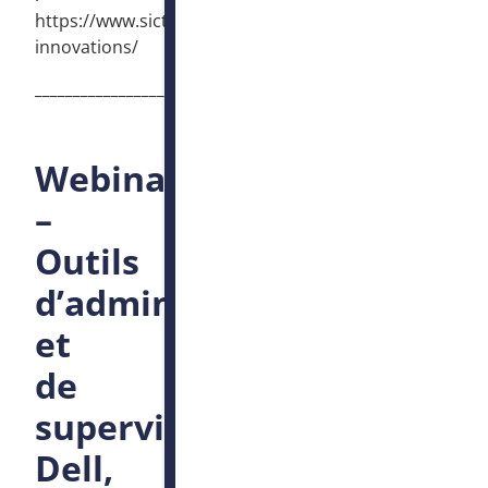
https://www.sictiam.fr/evenements/communication-
innovations/
____________________________________________________
Webinaire
–
Outils
d’administration
et
de
supervision
Dell,