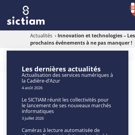
Actualités
›
Innovation et technologies – Les
prochains événements à ne pas manquer !
Innovation
et
Les dernières actualités
technologies
Actualisation des services numériques à
la Cadière-d’Azur
–
4 août 2026
Les
Le SICTIAM réunit les collectivités pour
prochains
le lancement de ses nouveaux marchés
informatiques
événements
3 juillet 2026
à
Caméras à lecture automatisée de