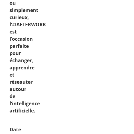
ou
simplement
curieux,
l’#IAFTERWORK
est
l’occasion
parfaite
pour
échanger,
apprendre
et
réseauter
autour
de
l’intelligence
artificielle.
Date