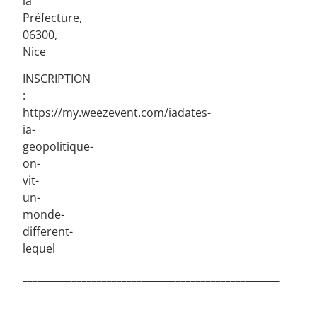
la
Préfecture,
06300,
Nice
INSCRIPTION
:
https://my.weezevent.com/iadates-
ia-
geopolitique-
on-
vit-
un-
monde-
different-
lequel
____________________________________________________