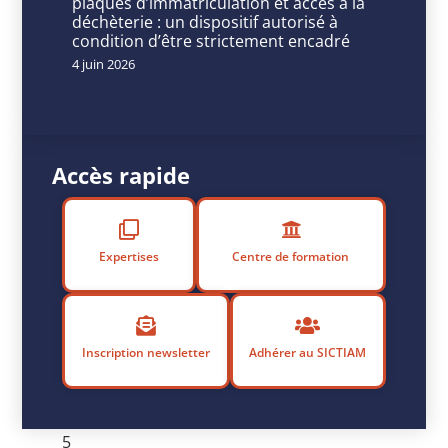
ne
plaques d’immatriculation et accès à la
déchèterie : un dispositif autorisé à
pas
condition d’être strictement encadré
manquer
4 juin 2026
!
Accès rapide
P
u
bl
ié
Expertises
Centre de formation
le
5
m
ai
Inscription newsletter
Adhérer au SICTIAM
2
0
2
5