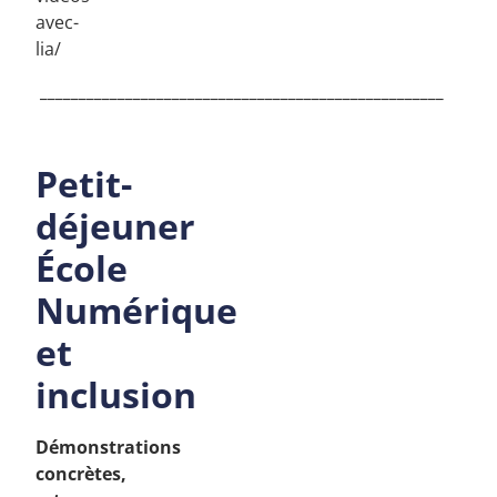
avec-
lia/
____________________________________________________
Petit-
déjeuner
École
Numérique
et
inclusion
Démonstrations
concrètes,