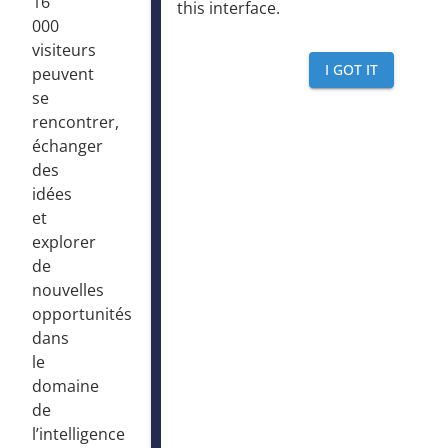
16
this interface
.
000
visiteurs
I GOT IT
peuvent
se
rencontrer,
échanger
des
idées
et
explorer
de
nouvelles
opportunités
dans
le
domaine
de
l’intelligence