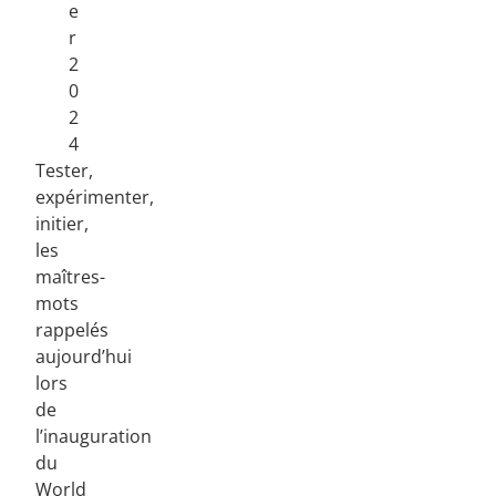
e
r
2
0
2
4
Tester,
expérimenter,
initier,
les
maîtres-
mots
rappelés
aujourd’hui
lors
de
l’inauguration
du
World