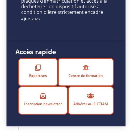
bat
plaques d’immatriculation et accès à la
déchèterie : un dispositif autorisé à
son
condition d’être strictement encadré
plein
4 juin 2026
P
u
Accès rapide
b
li
é
Expertises
Centre de formation
l
e
8
f
Inscription newsletter
Adhérer au SICTIAM
é
v
r
i