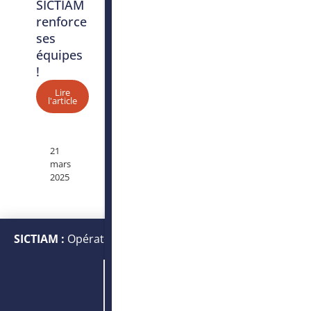
SICTIAM
renforce
ses
équipes
!
Lire
l'article
21
mars
2025
SICTIAM :
Opérateur public de services numériques et
énergétiques