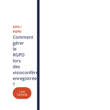
DPO /
RGPD
Comment
gérer
le
RGPD
lors
des
visioconférences
enregistrées
?
Lire
l'article