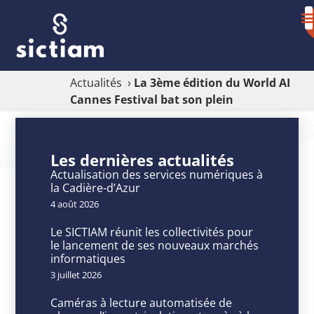
Actualités
›
La 3ème édition du World AI
Cannes Festival bat son plein
La
3ème
Les dernières actualités
édition
Actualisation des services numériques à
la Cadière-d’Azur
du
4 août 2026
World
Le SICTIAM réunit les collectivités pour
AI
le lancement de ses nouveaux marchés
informatiques
Cannes
3 juillet 2026
Festival
Caméras à lecture automatisée de