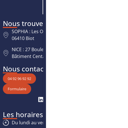
Nous trouver
SOPHIA : Les Oréades, 125 rue des Amandiers,
06410 Biot
NICE : 27 Boulevard Paul Montel Nice Leader -
Bâtiment Centaure, 06200 Nice
Nous contacter
04 92 96 92 92
Formulaire
Les horaires
Du lundi au vendredi :
8h30
-
12h30
/
13h30
-
17h