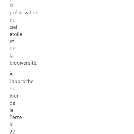
la
préservation
du
ciel
étoilé
et
de
la
biodiversité.
À
l’approche
du
Jour
de
la
Terre
le
22