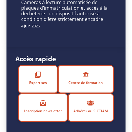
Caméras à lecture automatisée de
et
plaques d’immatriculation et accès à la
déchèterie : un dispositif autorisé à
préserver
condition d’être strictement encadré
la
4 juin 2026
biodiversité
Accès rapide
P
u
b
li
Expertises
Centre de formation
é
l
e
1
Inscription newsletter
Adhérer au SICTIAM
8
a
v