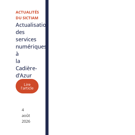
ACTUALITÉS
DU SICTIAM
Actualisation
des
services
numériques
à
la
Cadière-
d’Azur
Lire
l'article
4
août
2026