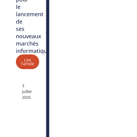
le
lancement
de
ses
nouveaux
marchés
informatiques
Lire
l'article
3
juillet
2026