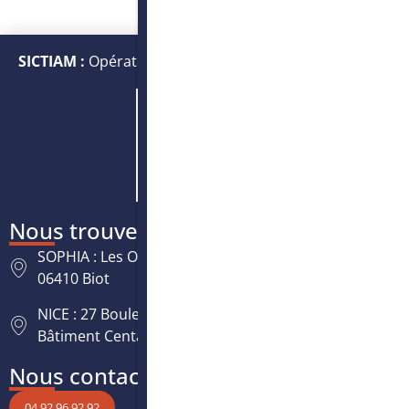
SICTIAM :
Opérateur public de services numériques et
énergétiques
Nous trouver
SOPHIA : Les Oréades, 125 rue des Amandiers,
06410 Biot
NICE : 27 Boulevard Paul Montel Nice Leader -
Bâtiment Centaure, 06200 Nice
Nous contacter
04 92 96 92 92