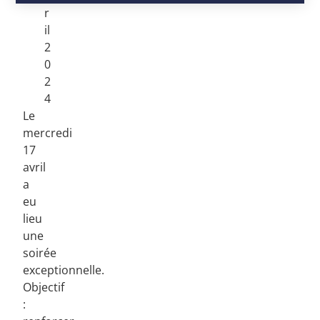
r
il
2
0
2
4
Le
mercredi
17
avril
a
eu
lieu
une
soirée
exceptionnelle.
Objectif
: