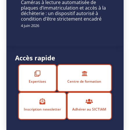
Caméras à lecture automatisée de
reconnaissance
plaques d’immatriculation et accès à la
déchèterie : un dispositif autorisé à
nationale
condition d’être strictement encadré
de
4 juin 2026
notre
engagement
Accès rapide
P
u
bl
Expertises
Centre de formation
ié
le
1
9
Inscription newsletter
Adhérer au SICTIAM
m
ai