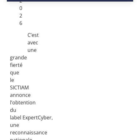
2
0
2
6
C’est
avec
une
grande
fierté
que
le
SICTIAM
annonce
l’obtention
du
label ExpertCyber,
une
reconnaissance