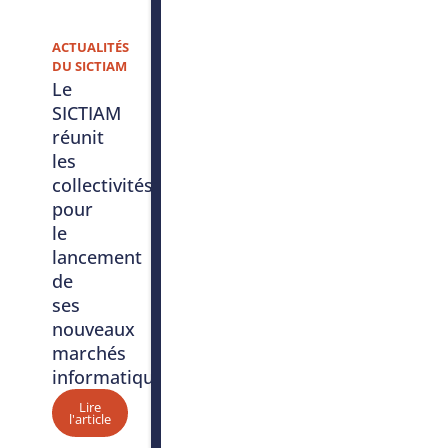
ACTUALITÉS
DU SICTIAM
Le
SICTIAM
réunit
les
collectivités
pour
le
lancement
de
ses
nouveaux
marchés
informatiques
Lire
l'article