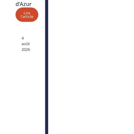
d’Azur
Lire
l'article
4
août
2026