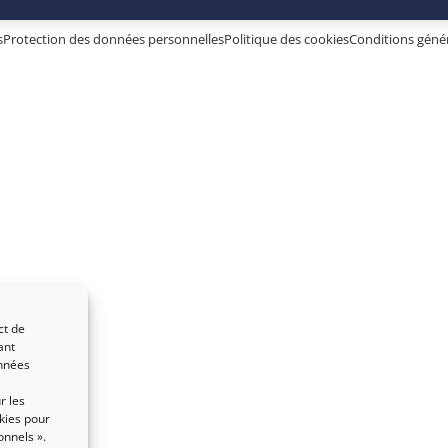
s
Protection des données personnelles
Politique des cookies
Conditions généra
ct de
ant
onnées
r les
kies pour
onnels ».