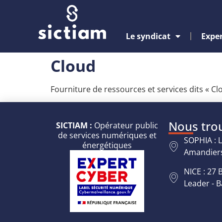
Le syndicat
Exper
Cloud
Fourniture de ressources et services dits « Cl
Nous tro
SICTIAM :
Opérateur public
de services numériques et
SOPHIA : 
énergétiques
Amandiers
NICE : 27
Leader - 