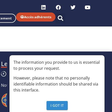
Accès adhérents
tement
The information you provide to us is essential
Les horaires
to process your request
.
Du lundi au vendredi :
8h30
-
12h30
/
13h30
-
17h
However, please note that no personally
identifiable information should be shared via
Notre partenaire
this interface
.
I GOT IT