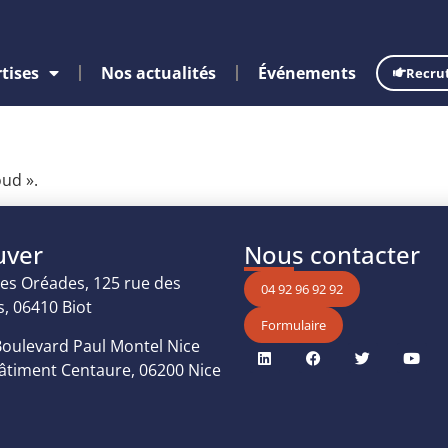
tises
Nos actualités
Événements
Recru
oud ».
uver
Nous contacter
Les Oréades, 125 rue des
04 92 96 92 92
, 06410 Biot
Formulaire
 Boulevard Paul Montel Nice
Bâtiment Centaure, 06200 Nice